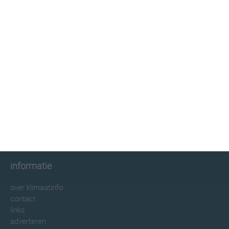
klimaatinfo.nl
klimaat
weer
beste reistijd
informatie
informatie
over klimaatinfo
contact
links
adverteren