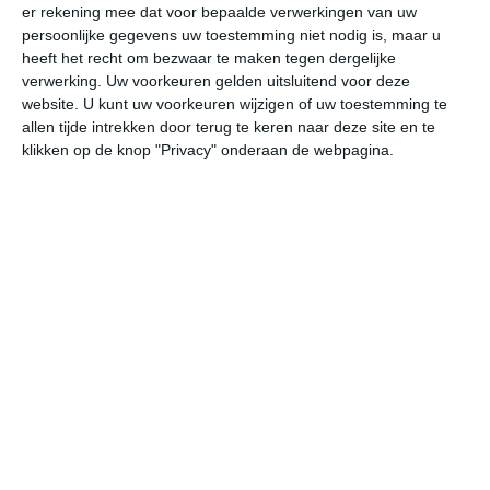
er rekening mee dat voor bepaalde verwerkingen van uw
undefined
ma
di
wo
do
persoonlijke gegevens uw toestemming niet nodig is, maar u
heeft het recht om bezwaar te maken tegen dergelijke
verwerking. Uw voorkeuren gelden uitsluitend voor deze
website. U kunt uw voorkeuren wijzigen of uw toestemming te
33°
16°
33°
17°
33°
17°
31°
18°
30°
19°
allen tijde intrekken door terug te keren naar deze site en te
klikken op de knop "Privacy" onderaan de webpagina.
31°C
33°C
30°C
23°C
19°C
17
12:00
15:00
18:00
21:00
00:00
03
12:00
15:00
18:00
21:00
00:00
03
WNW 3
NNO 3
NNO 4
NNO 2
NO 2
ON
12:00
15:00
18:00
21:00
00:00
03