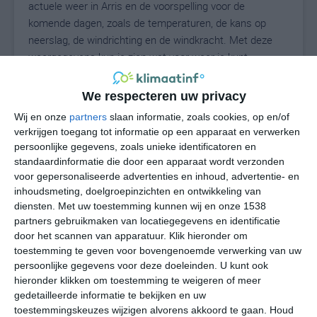
actuele weer in Arris en de voorspelling voor de
komende dagen, zoals de temperaturen, de kans op
neerslag, de windrichting en de windkracht. Met deze
weergegevens kun je zien wat voor weer je kunt
verwachten in Arris. Op basis van de klimaatstatistieken
beschrijven we het weer per maand in Arris. Dit is geen
We respecteren uw privacy
langetermijnverwachting, maar geeft het gemiddelde
Wij en onze
partners
slaan informatie, zoals cookies, op en/of
weerbeeld voor alle maanden van het jaar. Wil je de
verkrijgen toegang tot informatie op een apparaat en verwerken
uitgebreide weersverwachting voor Arris zien? Op de
persoonlijke gegevens, zoals unieke identificatoren en
pagina met extra weerinformatie tonen we de kans op
standaardinformatie die door een apparaat wordt verzonden
sneeuw, de gevoelstemperatuur, de zichtbaarheid, de
voor gepersonaliseerde advertenties en inhoud, advertentie- en
UV-kracht, de luchtdruk en meer goede weerinfo.
inhoudsmeting, doelgroepinzichten en ontwikkeling van
diensten.
Met uw toestemming kunnen wij en onze 1538
partners gebruikmaken van locatiegegevens en identificatie
door het scannen van apparatuur. Klik hieronder om
25
toestemming te geven voor bovengenoemde verwerking van uw
N
°C
persoonlijke gegevens voor deze doeleinden. U kunt ook
L
hieronder klikken om toestemming te weigeren of meer
W
gedetailleerde informatie te bekijken en uw
toestemmingskeuzes wijzigen alvorens akkoord te gaan.
Houd