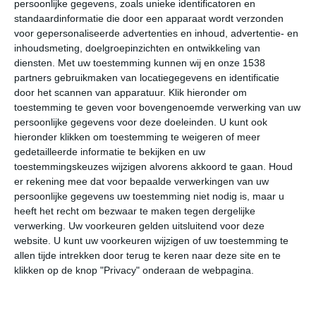
persoonlijke gegevens, zoals unieke identificatoren en
Klimaatcijfers
standaardinformatie die door een apparaat wordt verzonden
voor gepersonaliseerde advertenties en inhoud, advertentie- en
Onderstaande cijfers zijn gebaseerd op langjarige
inhoudsmeting, doelgroepinzichten en ontwikkeling van
gemiddelde klimaatstatistieken. De temperaturen
diensten.
Met uw toestemming kunnen wij en onze 1538
worden weergegeven in graden Celsius (°C).
partners gebruikmaken van locatiegegevens en identificatie
door het scannen van apparatuur. Klik hieronder om
toestemming te geven voor bovengenoemde verwerking van uw
januari
februari
maart
persoonlijke gegevens voor deze doeleinden. U kunt ook
hieronder klikken om toestemming te weigeren of meer
maximum
gedetailleerde informatie te bekijken en uw
28℃
27℃
26℃
temperatuur
toestemmingskeuzes wijzigen alvorens akkoord te gaan.
Houd
er rekening mee dat voor bepaalde verwerkingen van uw
persoonlijke gegevens uw toestemming niet nodig is, maar u
heeft het recht om bezwaar te maken tegen dergelijke
minimum
15℃
14℃
13℃
verwerking. Uw voorkeuren gelden uitsluitend voor deze
temperatuur
website. U kunt uw voorkeuren wijzigen of uw toestemming te
allen tijde intrekken door terug te keren naar deze site en te
klikken op de knop "Privacy" onderaan de webpagina.
uren
8
8
8
zonneschijn
per dag