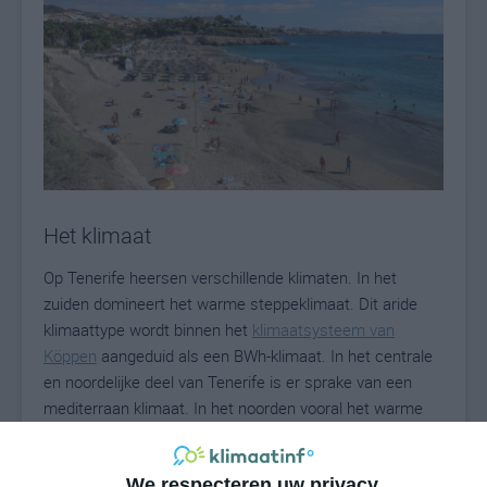
Het klimaat
Op Tenerife heersen verschillende klimaten. In het
zuiden domineert het warme steppeklimaat. Dit aride
klimaattype wordt binnen het
klimaatsysteem van
Köppen
aangeduid als een BWh-klimaat. In het centrale
en noordelijke deel van Tenerife is er sprake van een
mediterraan klimaat. In het noorden vooral het warme
mediterrane klimaat (Csa-klimaat) en in de hoger
gelegen centrale delen van Tenerife is er sprake van het
We respecteren uw privacy
gematigde mediterrane klimaat (Csb-klimaat).