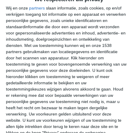
Wij en onze
partners
slaan informatie, zoals cookies, op en/of
Populaire bestemmingen op Tenerife
verkrijgen toegang tot informatie op een apparaat en verwerken
persoonlijke gegevens, zoals unieke identificatoren en
Bekijk direct de klimaatinfo van de populairste
standaardinformatie die door een apparaat wordt verzonden
bestemmingen op Tenerife:
voor gepersonaliseerde advertenties en inhoud, advertentie- en
inhoudsmeting, doelgroepinzichten en ontwikkeling van
>
Costa Adeje
diensten.
Met uw toestemming kunnen wij en onze 1538
partners gebruikmaken van locatiegegevens en identificatie
>
Playa de las Americas
door het scannen van apparatuur. Klik hieronder om
toestemming te geven voor bovengenoemde verwerking van uw
>
Los Cristianos
persoonlijke gegevens voor deze doeleinden. U kunt ook
hieronder klikken om toestemming te weigeren of meer
>
Puerto de la Cruz
gedetailleerde informatie te bekijken en uw
toestemmingskeuzes wijzigen alvorens akkoord te gaan.
Houd
>
Las Galletas
er rekening mee dat voor bepaalde verwerkingen van uw
persoonlijke gegevens uw toestemming niet nodig is, maar u
Verschillen in weerbeeld binnen Tenerife
heeft het recht om bezwaar te maken tegen dergelijke
verwerking. Uw voorkeuren gelden uitsluitend voor deze
Als je een geografische kaart van Tenerife bekijkt dan zal
website. U kunt uw voorkeuren wijzigen of uw toestemming te
het opvallen dat er centraal op het eiland een grote berg
allen tijde intrekken door terug te keren naar deze site en te
ligt. Dit is El Teide; een 3718 meter hoge vulkaan. De
klikken op de knop "Privacy" onderaan de webpagina.