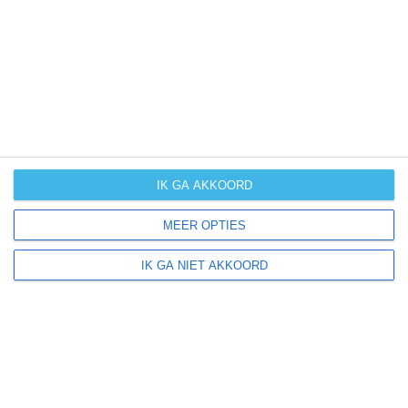
water
19℃
19℃
19℃
temperatuur
0-5 mm =
NIHIL
|
6-30 mm =
|
31-60 mm =
|
61-100 mm =
|
IK GA AKKOORD
MEER OPTIES
IK GA NIET AKKOORD