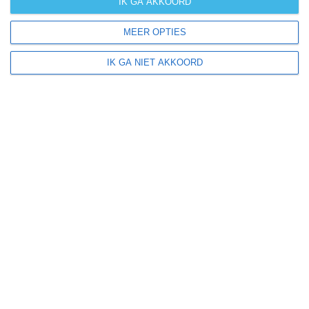
IK GA AKKOORD
kans op
orkanen
MEER OPTIES
(cyclonen)
IK GA NIET AKKOORD
zonzekerheid
UV-index
UV 0-3
UV 0-3
UV 3-6
UV 6-8
klik
hier
voor uitleg over de symbolen