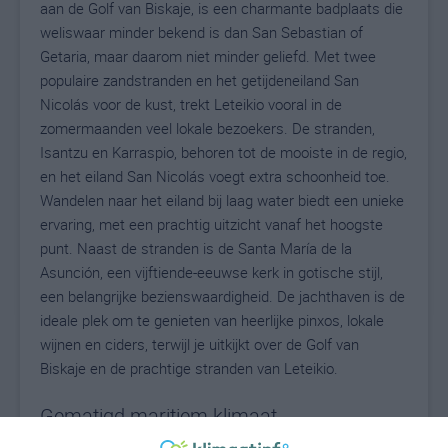
aan de Golf van Biskaje, is een charmante badplaats die
weliswaar minder bekend is dan San Sebastian of
Getaria, maar daarom niet minder geliefd. Met twee
populaire zandstranden en het getijdeneiland San
Nicolás voor de kust, trekt Leteikio vooral in de
zomermaanden veel lokale bezoekers. De stranden,
Isantzu en Karraspio, behoren tot de mooiste in de regio,
en het eiland San Nicolás voegt extra schoonheid toe.
Wandelen naar het eiland bij laag water biedt een unieke
ervaring, met een prachtig uitzicht vanaf het hoogste
punt. Naast de stranden is de Santa María de la
Asunción, een vijftiende-eeuwse kerk in gotische stijl,
een belangrijke bezienswaardigheid. De jachthaven is de
ideale plek om te genieten van heerlijke pinxos, lokale
wijnen en ciders, terwijl je uitkijkt over de Golf van
Biskaje en de prachtige stranden van Leteikio.
Gematigd maritiem klimaat