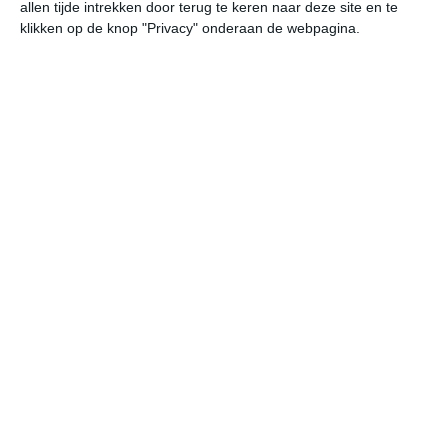
allen tijde intrekken door terug te keren naar deze site en te
klikken op de knop "Privacy" onderaan de webpagina.
Klimaatcijfers
Onderstaande cijfers zijn gebaseerd op langjarige
gemiddelde klimaatstatistieken. De temperaturen
worden weergegeven in graden Celsius (°C).
januari
februari
maart
maximum
11℃
12℃
14℃
temperatuur
minimum
4℃
5℃
6℃
temperatuur