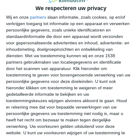
Leteikio kent een gematigd maritiem klimaat, sterk
We respecteren uw privacy
beïnvloed door de ligging aan de Golf van Biskaje en de
nabijgelegen Atlantische Oceaan. Vanwege deze
Wij en onze
partners
slaan informatie, zoals cookies, op en/of
invloeden liggen de gemiddelde temperaturen hier iets
verkrijgen toegang tot informatie op een apparaat en verwerken
persoonlijke gegevens, zoals unieke identificatoren en
lager dan in de kustplaatsen aan de Middellandse Zee.
standaardinformatie die door een apparaat wordt verzonden
Desondanks is het zelden echt koud, met vorst of
voor gepersonaliseerde advertenties en inhoud, advertentie- en
nachtvorst die slechts zeer zelden voorkomt. Leteikio
inhoudsmeting, doelgroepinzichten en ontwikkeling van
ervaart gedurende het hele jaar relatief veel neerslag
diensten.
Met uw toestemming kunnen wij en onze 1538
naar Spaanse normen. Hoewel de zomers droger zijn
partners gebruikmaken van locatiegegevens en identificatie
dan de wintermaanden, bestaat vrijwel het hele jaar de
door het scannen van apparatuur. Klik hieronder om
kans op regenbuien of regenachtige dagen.
toestemming te geven voor bovengenoemde verwerking van uw
persoonlijke gegevens voor deze doeleinden. U kunt ook
hieronder klikken om toestemming te weigeren of meer
gedetailleerde informatie te bekijken en uw
toestemmingskeuzes wijzigen alvorens akkoord te gaan.
Houd
er rekening mee dat voor bepaalde verwerkingen van uw
persoonlijke gegevens uw toestemming niet nodig is, maar u
heeft het recht om bezwaar te maken tegen dergelijke
verwerking. Uw voorkeuren gelden uitsluitend voor deze
website. U kunt uw voorkeuren wijzigen of uw toestemming te