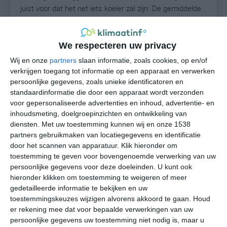
juist voor dat het net iets koeler zal zijn. De gemiddelde
neerslag valt te verwaarlozen en alleen in de late
herfstmaanden zal hier langdurige neerslag voor kunnen
komen.
We respecteren uw privacy
Wij en onze
partners
slaan informatie, zoals cookies, op en/of
Betaal niet teveel voor je hotel
verkrijgen toegang tot informatie op een apparaat en verwerken
persoonlijke gegevens, zoals unieke identificatoren en
De afgelopen jaren zijn er tientallen hotelboekingssites
standaardinformatie die door een apparaat wordt verzonden
gekomen die je online hotels laten boeken in steden
voor gepersonaliseerde advertenties en inhoud, advertentie- en
zoals Gerona. Wil je in één keer alle aanbieders met
inhoudsmeting, doelgroepinzichten en ontwikkeling van
elkaar vergelijken en de voordeligste kamer vinden? Ga
diensten.
Met uw toestemming kunnen wij en onze 1538
partners gebruikmaken van locatiegegevens en identificatie
dan naar
Trivago Gerona
. Daar kun je per hotel meteen
door het scannen van apparatuur. Klik hieronder om
zien waar je op dat moment
de goedkoopste kamers
toestemming te geven voor bovengenoemde verwerking van uw
kunt boeken voor jouw reisdata!
persoonlijke gegevens voor deze doeleinden. U kunt ook
hieronder klikken om toestemming te weigeren of meer
gedetailleerde informatie te bekijken en uw
toestemmingskeuzes wijzigen alvorens akkoord te gaan.
Houd
er rekening mee dat voor bepaalde verwerkingen van uw
persoonlijke gegevens uw toestemming niet nodig is, maar u