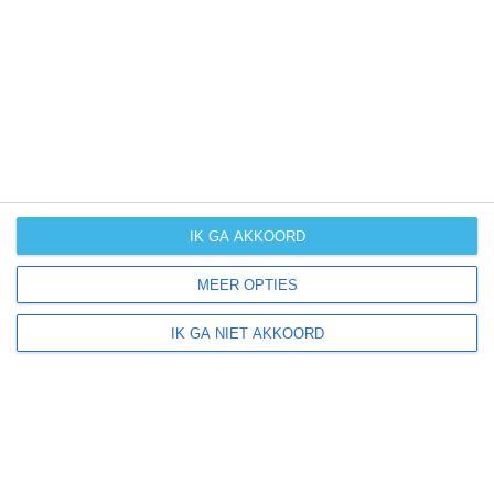
(cyclonen)
zonzekerheid
UV-index
UV 0-3
UV 0-3
UV 3-6
UV 6-8
klik
hier
voor uitleg over de symbolen
IK GA AKKOORD
MEER OPTIES
IK GA NIET AKKOORD