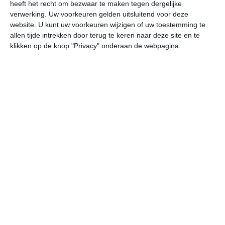
heeft het recht om bezwaar te maken tegen dergelijke
verwerking. Uw voorkeuren gelden uitsluitend voor deze
website. U kunt uw voorkeuren wijzigen of uw toestemming te
allen tijde intrekken door terug te keren naar deze site en te
klikken op de knop "Privacy" onderaan de webpagina.
Klimaatcijfers
Onderstaande cijfers zijn gebaseerd op langjarige
gemiddelde klimaatstatistieken. De temperaturen
worden weergegeven in graden Celsius (°C).
januari
februari
maart
maximum
13℃
14℃
15℃
temperatuur