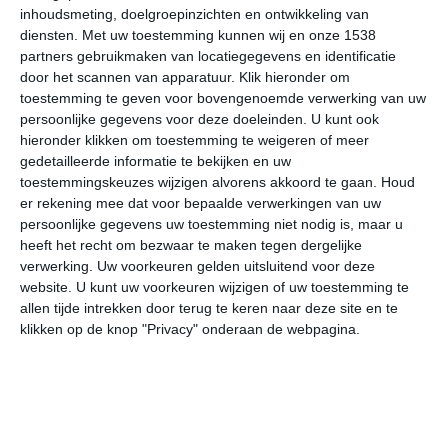
toch echt de maand dat het najaar ingeluid wordt en het
inhoudsmeting, doelgroepinzichten en ontwikkeling van
aantal warme zomerse dagen in rap tempo afneemt.
diensten.
Met uw toestemming kunnen wij en onze 1538
partners gebruikmaken van locatiegegevens en identificatie
Neerslag
door het scannen van apparatuur. Klik hieronder om
toestemming te geven voor bovengenoemde verwerking van uw
Door de ligging ten zuiden van de Alpen is Slovenië een
persoonlijke gegevens voor deze doeleinden. U kunt ook
hieronder klikken om toestemming te weigeren of meer
relatief nat land. Het noordwesten van Slovenië behoort
gedetailleerde informatie te bekijken en uw
zelfs tot de meest natte regio's van Europa, met
toestemmingskeuzes wijzigen alvorens akkoord te gaan.
Houd
gemiddeld 2500 tot 3000 millimeter neerslag per jaar,
er rekening mee dat voor bepaalde verwerkingen van uw
waarvan in de winter het grootste deel in de vorm van
persoonlijke gegevens uw toestemming niet nodig is, maar u
sneeuw valt. Hierdoor kun je in Slovenië prima
heeft het recht om bezwaar te maken tegen dergelijke
wintersporten. Over heel Slovenië gemeten valt er per
verwerking. Uw voorkeuren gelden uitsluitend voor deze
jaar gemiddeld ongeveer 1300 tot 1400 millimeter
website. U kunt uw voorkeuren wijzigen of uw toestemming te
allen tijde intrekken door terug te keren naar deze site en te
neerslag. Het oosten is de droogste regio, met nog
klikken op de knop "Privacy" onderaan de webpagina.
steeds een aanzienlijke hoeveelheid van ongeveer 800-
900 millimeter per jaar.