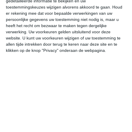
gedetailleerde informatie te bekijken en uw
Ga naar het Porto vakantie-aanbod van TUI
toestemmingskeuzes wijzigen alvorens akkoord te gaan.
Houd
er rekening mee dat voor bepaalde verwerkingen van uw
Betaal niet teveel voor je hotel
persoonlijke gegevens uw toestemming niet nodig is, maar u
heeft het recht om bezwaar te maken tegen dergelijke
De afgelopen jaren zijn er tientallen hotelboekingssites
verwerking. Uw voorkeuren gelden uitsluitend voor deze
gekomen die je online hotels laten boeken in steden
website. U kunt uw voorkeuren wijzigen of uw toestemming te
zoals Porto. Wil je in één keer alle aanbieders met elkaar
allen tijde intrekken door terug te keren naar deze site en te
vergelijken en de voordeligste kamer vinden? Ga dan
klikken op de knop "Privacy" onderaan de webpagina.
naar
Trivago Porto
. Daar kun je per hotel meteen zien
waar je op dat moment
de goedkoopste kamers
kunt
boeken voor jouw reisdata!