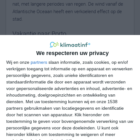
nat, met langere periodes van regen. De wind vanaf de
Atlantische Oceaan heeft een verkoelend effect op de
stad.
Vakantie naar Porto
Wil je een vakantie boeken naar Porto? Kijk dan zeker
We respecteren uw privacy
even naar de Porto vakanties bij TUI.nl. Zij bieden
pakketreizen naar Porto aan inclusief vlucht, transfer en
Wij en onze
partners
slaan informatie, zoals cookies, op en/of
accommodatie. Excursies of autohuur kunnen optioneel
verkrijgen toegang tot informatie op een apparaat en verwerken
bijgeboekt worden.
persoonlijke gegevens, zoals unieke identificatoren en
standaardinformatie die door een apparaat wordt verzonden
voor gepersonaliseerde advertenties en inhoud, advertentie- en
Je Porto vakantie boeken bij TUI betekent:
inhoudsmeting, doelgroepinzichten en ontwikkeling van
✅
geld-terug-garantie
als TUI de reis annuleert
diensten.
Met uw toestemming kunnen wij en onze 1538
✅ flexibele omruilgarantie
partners gebruikmaken van locatiegegevens en identificatie
✅ niet geheel onbelangrijk is de repatriëringsgarantie: bij
door het scannen van apparatuur. Klik hieronder om
een plotselinge uitbraak van het coronavirus of het
toestemming te geven voor bovengenoemde verwerking van uw
wijzigen van het reisadvies, brengt TUI je veilig thuis.
persoonlijke gegevens voor deze doeleinden. U kunt ook
hieronder klikken om toestemming te weigeren of meer