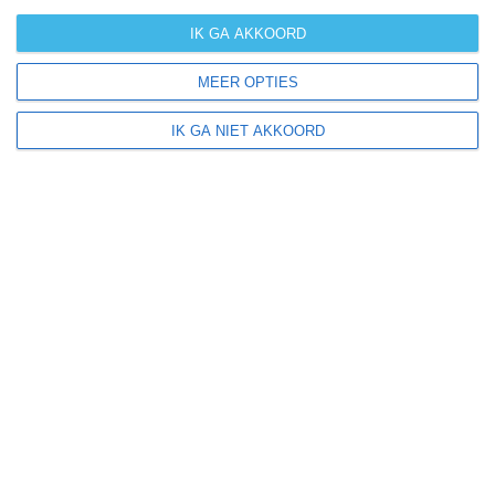
orkanen
IK GA AKKOORD
(cyclonen)
MEER OPTIES
zonzekerheid
IK GA NIET AKKOORD
UV-index
UV 0-3
UV 0-3
UV 3-6
UV 6-8
klik
hier
voor uitleg over de symbolen