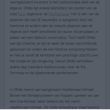
veertigduizend inwoners in het zuidoostelijke deel van de
Algarve. Olhão ligt enkele kilometers ten oosten van de
stad
Faro
, tegenover de
Ria Formosa
. Het is een van de
plaatsen die niet of nauwelijks is aangetast door het
toerisme en anders dan de meeste plaatsen aan de
Algarve zich heeft ontwikkeld tot rauwe vissersplaats in
plaats van een idyllisch vissersdorp. Toch heeft Olhão
ook zijn charme, zo zijn er aaan de haven verschillende
gebouwen te vinden die een Moorse oorsprong hebben
en heb je vanaf de kerktoren een prachtige uitzicht over
het stadje en zijn omgeving. Vanuit Olhão vertrekken
iedere dag meerdere bootexcursies naar de Ria
Formosa en de bijbehorende zandstranden.
In Olhão heerst een aangenaam mediterraan klimaat.
Binnen het klimaatsysteem van Köppen spreken we van
een Csa-klimaat, beter bekend als het warm
mediterraan klimaat. Dit milde klimaattype staat bekend