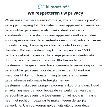
om de droge warme zomers, die afgewisseld worden
met milde winters. In de winterperiode komen de
We respecteren uw privacy
maximumtemperaturen in Olhão gemiddeld rond de 15
tot 17 graden uit. Dat maakt van Olhão een aangename
Wij en onze
partners
slaan informatie, zoals cookies, op en/of
verkrijgen toegang tot informatie op een apparaat en verwerken
bestemming om te overwinteren. Zonnige periodes
persoonlijke gegevens, zoals unieke identificatoren en
worden dan afgewisseld met bewolking, waar af en toe
standaardinformatie die door een apparaat wordt verzonden
een regenbui uit valt. Vanaf oktober nemen de
voor gepersonaliseerde advertenties en inhoud, advertentie- en
neerslagkansen toe. De verhoogde kans op neerslag
inhoudsmeting, doelgroepinzichten en ontwikkeling van
houdt aan tot in maart. Daarna wordt het droger en
diensten.
Met uw toestemming kunnen wij en onze 1538
zonniger.
partners gebruikmaken van locatiegegevens en identificatie
door het scannen van apparatuur. Klik hieronder om
toestemming te geven voor bovengenoemde verwerking van uw
De zomers in Olhão zijn warm, zonnig en droog. Dat zijn
persoonlijke gegevens voor deze doeleinden. U kunt ook
ideale weersomstandigheden voor een zonvakantie, mits
hieronder klikken om toestemming te weigeren of meer
het niet te heet wordt. Het gebeurt 's zomers weleens
gedetailleerde informatie te bekijken en uw
dat de middagtemperaturen ruim boven de 30 graden
toestemmingskeuzes wijzigen alvorens akkoord te gaan.
Houd
uitschieten. Gemiddeld liggen de middagtemperaturen in
er rekening mee dat voor bepaalde verwerkingen van uw
Olhão tussen de 25 en 30 graden. Na zonsondergang
persoonlijke gegevens uw toestemming niet nodig is, maar u
daalt de temperatuur geleidelijk om uiteindelijk op een
heeft het recht om bezwaar te maken tegen dergelijke
verwerking. Uw voorkeuren gelden uitsluitend voor deze
minimumtemperatuur van ongeveer 17 tot 22 graden uit