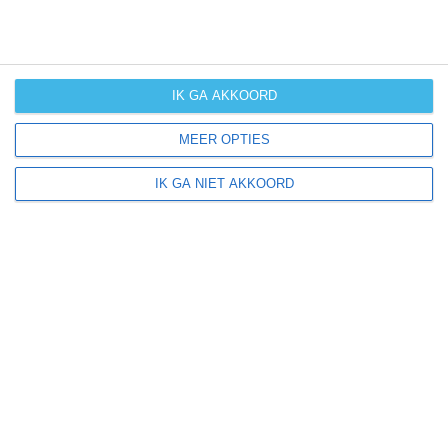
weer
kans op
winters weer
IK GA AKKOORD
kans op
MEER OPTIES
langdurige
neerslag
IK GA NIET AKKOORD
kans op
orkanen
(cyclonen)
zonzekerheid
UV-index
UV 0-3
UV 0-3
UV 3-6
UV 6-8
klik
hier
voor uitleg over de symbolen