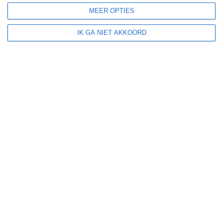
(cyclonen)
MEER OPTIES
IK GA NIET AKKOORD
zonzekerheid
UV-index
UV 0-3
UV 0-3
UV 0-3
UV 3-6
klik
hier
voor uitleg over de symbolen