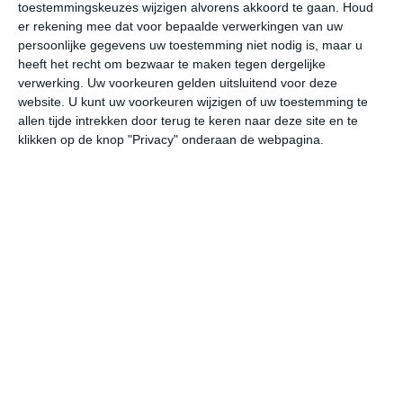
toestemmingskeuzes wijzigen alvorens akkoord te gaan.
Houd
er rekening mee dat voor bepaalde verwerkingen van uw
persoonlijke gegevens uw toestemming niet nodig is, maar u
Temperaturen
heeft het recht om bezwaar te maken tegen dergelijke
verwerking. Uw voorkeuren gelden uitsluitend voor deze
In de winter kan het in Karinthië ijskoud worden. In de
website. U kunt uw voorkeuren wijzigen of uw toestemming te
bergen is vorst zowel 's nachts als overdag
allen tijde intrekken door terug te keren naar deze site en te
vanzelfsprekend zodra je pakweg boven de 1500 meter
klikken op de knop "Privacy" onderaan de webpagina.
hoogte uitkomt. In de lager gelegen plaatsen is er een
redelijke kans dat het kwik overdag boven het vriespunt
uitkomt. In Klagenfurt ligt de gemiddelde
maximumtemperatuur in de winter net boven 0. Na een
redelijk lange en koele winter volgt een vrij kort voorjaar.
De lentes in Karinthië kennen vaak grote
temperatuurschommelingen. In de zomer is het overdag
vrij warm. Zomerse temperaturen van 25 graden of
hoger zijn in het bekken vrij normaal. Naarmate je hoger
komt, dalen de temperaturen. Op momenten dat de
lucht vanuit het warmere zuiden aangevoerd wordt, kan
de thermometer richting de 30 graden gaan of