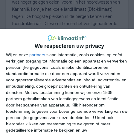
wat hoger gelegen delen, vooral in het noordwesten van
Karinthië, kom je het koele landklimaat (Dfc-klimaat)
tegen. De hoogste plekken in de bergen kennen een
toendraklimaat. Dit wordt binnen het veel gehanteerde
klimaatsysteem van Köppen met de letters ET
aangeduid. Niet alleen de hoogte is een bepalende
factor, ook de ligging ten opzichte van de bergen heeft
We respecteren uw privacy
veel invloed op het klimaat. Zo maakt het uit of je aan de
Wij en onze
partners
slaan informatie, zoals cookies, op en/of
loefzijde of aan de lijzijde zit. Aan de loefzijde valt er
verkrijgen toegang tot informatie op een apparaat en verwerken
bijvoorbeeld meer neerslag.
persoonlijke gegevens, zoals unieke identificatoren en
standaardinformatie die door een apparaat wordt verzonden
voor gepersonaliseerde advertenties en inhoud, advertentie- en
De hoeveelheden neerslag kunnen per locatie
inhoudsmeting, doelgroepinzichten en ontwikkeling van
uiteenlopen, maar er is wel een duidelijke trend in
diensten.
Met uw toestemming kunnen wij en onze 1538
Karinthië: in de zomer valt er meer neerslag dan in de
partners gebruikmaken van locatiegegevens en identificatie
winter. Zomerse buien kunnen met name in de
door het scannen van apparatuur. Klik hieronder om
bergachtige gebieden fel zijn. Er kan dan in korte tijd vrij
toestemming te geven voor bovengenoemde verwerking van uw
veel regen vallen. Niet zelden gaan deze buien gepaard
persoonlijke gegevens voor deze doeleinden. U kunt ook
met onweer. Het is niet voor niets dat achteraf gelegen
hieronder klikken om toestemming te weigeren of meer
gedetailleerde informatie te bekijken en uw
woningen vaak investeren in een bliksemafleider.