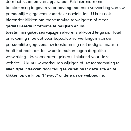
temperatuur) als binnen enkele dagen (weersomslag)
door het scannen van apparatuur. Klik hieronder om
zie je soms grote verschillen. Zo kan het in de zomer de
toestemming te geven voor bovengenoemde verwerking van uw
persoonlijke gegevens voor deze doeleinden. U kunt ook
ene dag 35 graden zijn en een dag later op dezelfde plek
hieronder klikken om toestemming te weigeren of meer
25 graden. Dit soort verschillen zie je vooral in het
gedetailleerde informatie te bekijken en uw
binnenland van Noord-Macedonië. Aan de kust zijn de
toestemmingskeuzes wijzigen alvorens akkoord te gaan.
Houd
temperaturen wat stabieler.
er rekening mee dat voor bepaalde verwerkingen van uw
persoonlijke gegevens uw toestemming niet nodig is, maar u
heeft het recht om bezwaar te maken tegen dergelijke
verwerking. Uw voorkeuren gelden uitsluitend voor deze
website. U kunt uw voorkeuren wijzigen of uw toestemming te
allen tijde intrekken door terug te keren naar deze site en te
klikken op de knop "Privacy" onderaan de webpagina.
Klimaatcijfers