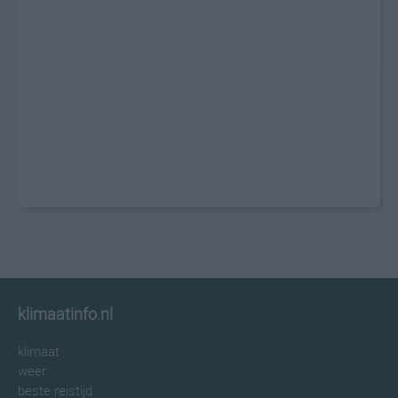
klimaatinfo.nl
klimaat
weer
beste reistijd