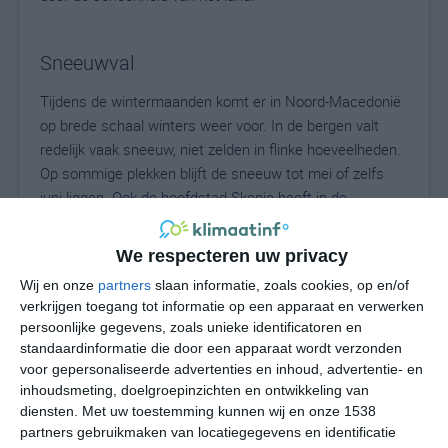
Sneeuwval
Tijdens de wintermaanden komt er in Noord-Macedonië
op brede schaal winters weer voor. In de bergen valt
redelijk vaak sneeuw, niet zelden in flinke hoeveelheden.
Op sommige plekken blijft de sneeuw tot mei of zelfs
juni liggen. Ook de hoofdstad Skopje heeft in de
wintermaanden regelmatig (over)last van sneeuw. Het
dagelijks leven wordt regelmatig lam gelegd door
We respecteren uw privacy
sneeuwval.
Wij en onze
partners
slaan informatie, zoals cookies, op en/of
verkrijgen toegang tot informatie op een apparaat en verwerken
Temperatuurschommelingen
persoonlijke gegevens, zoals unieke identificatoren en
standaardinformatie die door een apparaat wordt verzonden
Net als in vrijwel heel het Balkangebied zijn grote
voor gepersonaliseerde advertenties en inhoud, advertentie- en
stijgingen of dalingen van temperatuur in een betrekkelijk
inhoudsmeting, doelgroepinzichten en ontwikkeling van
korte periode geen onbekend verschijnsel. Zowel binnen
diensten.
Met uw toestemming kunnen wij en onze 1538
één etmaal (verschil tussen minimum- en maximum
partners gebruikmaken van locatiegegevens en identificatie