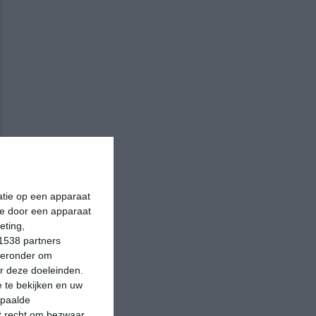
matie op een apparaat
ie door een apparaat
eting,
1538 partners
hieronder om
r deze doeleinden.
 te bekijken en uw
epaalde
et recht om bezwaar