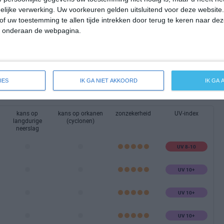
lijke verwerking. Uw voorkeuren gelden uitsluitend voor deze website
of uw toestemming te allen tijde intrekken door terug te keren naar deze
" onderaan de webpagina.
taalbeeld van het klimaat en de mogelijke weersomstandigheden
p winters weer, (extreme) hitte of orkanen is vind je vaak niet
IES
IK GA NIET AKKOORD
IK GA
ndige extra klimaatinfo.
kans op
kans op orkanen
zonzekerheid
UV-index
langdurige
(cyclonen)
neerslag
UV 8-10
UV 10+
UV 10+
UV 10+