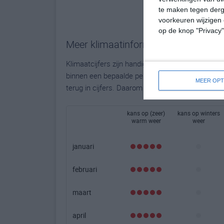
te maken tegen derge
voorkeuren wijzigen 
op de knop "Privacy
Meer klimaatinformatie
Klimaatcijfers zijn handig, maar bieden geen to
binnen een bepaalde periode. Hoe groot de kans o
MEER OPT
terug in cijfers. Daarom bieden wij per maand ha
kans op (zeer)
kans op winters
warm weer
weer
januari
februari
maart
april