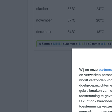
oktober
38℃
24℃
november
37℃
20℃
december
34℃
18℃
0-5 mm =
NIHIL
|
6-30 mm =
|
31-60 mm =
|
61
Wij en onze
partners
en verwerken persoon
wordt verzonden voo
doelgroepinzichten e
gebruikmaken van loc
toestemming te gev
U kunt ook hieronder
toestemmingskeuzes 
verwerkingen van uw