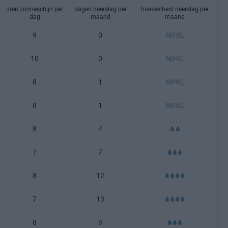
uren zonneschijn per
dagen neerslag per
hoeveelheid neerslag per
dag
maand
maand
9
0
NIHIL
10
0
NIHIL
8
1
NIHIL
8
1
NIHIL
8
4
7
7
8
12
7
13
8
9