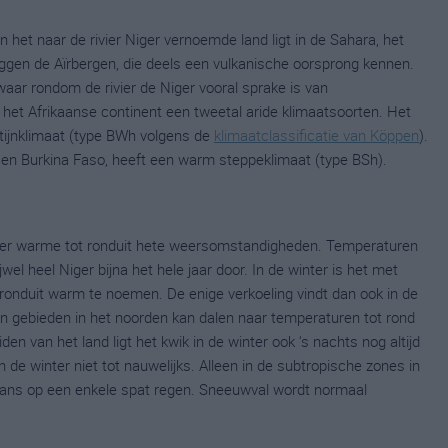
van het naar de rivier Niger vernoemde land ligt in de Sahara, het
r liggen de Aïrbergen, die deels een vulkanische oorsprong kennen.
waar rondom de rivier de Niger vooral sprake is van
 het Afrikaanse continent een tweetal aride klimaatsoorten. Het
tijnklimaat (type BWh volgens de
klimaatclassificatie van Köppen
).
n en Burkina Faso, heeft een warm steppeklimaat (type BSh).
 zeer warme tot ronduit hete weersomstandigheden. Temperaturen
el heel Niger bijna het hele jaar door. In de winter is het met
ronduit warm te noemen. De enige verkoeling vindt dan ook in de
en gebieden in het noorden kan dalen naar temperaturen tot rond
den van het land ligt het kwik in de winter ook ‘s nachts nog altijd
n de winter niet tot nauwelijks. Alleen in de subtropische zones in
 kans op een enkele spat regen. Sneeuwval wordt normaal