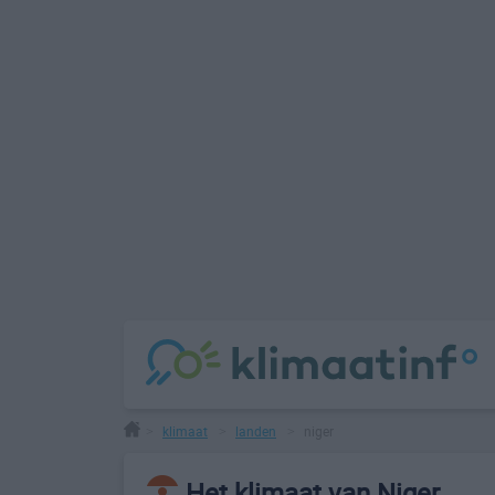
klimaat
landen
niger
>
>
>
Het klimaat van Niger