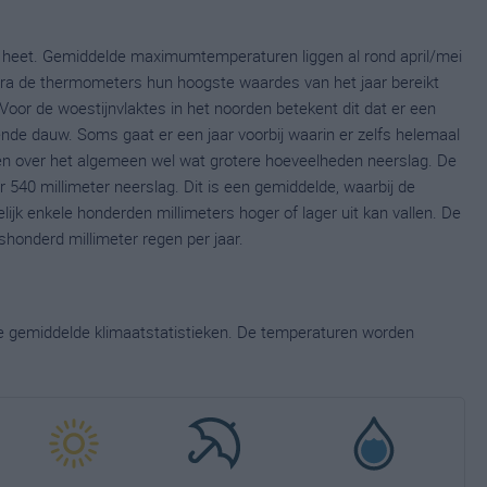
 heet. Gemiddelde maximumtemperaturen liggen al rond april/mei
odra de thermometers hun hoogste waardes van het jaar bereikt
oor de woestijnvlaktes in het noorden betekent dit dat er een
ende dauw. Soms gaat er een jaar voorbij waarin er zelfs helemaal
llen over het algemeen wel wat grotere hoeveelheden neerslag. De
 540 millimeter neerslag. Dit is een gemiddelde, waarbij de
ijk enkele honderden millimeters hoger of lager uit kan vallen. De
shonderd millimeter regen per jaar.
ge gemiddelde klimaatstatistieken. De temperaturen worden