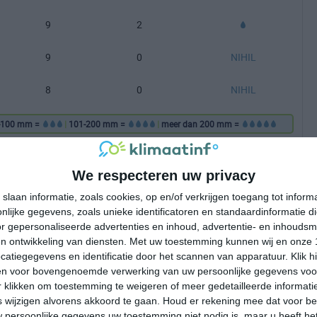
9
2
9
0
NIHIL
8
0
NIHIL
-100 mm =
|
101-200 mm =
|
meer dan 200 mm =
We respecteren uw privacy
slaan informatie, zoals cookies, op en/of verkrijgen toegang tot infor
lijke gegevens, zoals unieke identificatoren en standaardinformatie d
r gepersonaliseerde advertenties en inhoud, advertentie- en inhoudsm
n ontwikkeling van diensten.
Met uw toestemming kunnen wij en onze 
atiegegevens en identificatie door het scannen van apparatuur. Klik 
en voor bovengenoemde verwerking van uw persoonlijke gegevens voo
 klikken om toestemming te weigeren of meer gedetailleerde informatie
wijzigen alvorens akkoord te gaan.
Houd er rekening mee dat voor b
 persoonlijke gegevens uw toestemming niet nodig is, maar u heeft h