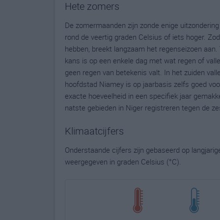
Hete zomers
De zomermaanden zijn zonde enige uitzondering
rond de veertig graden Celsius of iets hoger. Z
hebben, breekt langzaam het regenseizoen aan. V
kans is op een enkele dag met wat regen of vall
geen regen van betekenis valt. In het zuiden va
hoofdstad Niamey is op jaarbasis zelfs goed voor
exacte hoeveelheid in een specifiek jaar gemakkel
natste gebieden in Niger registreren tegen de ze
Klimaatcijfers
Onderstaande cijfers zijn gebaseerd op langjari
weergegeven in graden Celsius (°C).