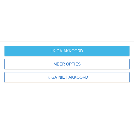
handige extra klimaatinfo.
januari
februari
maart
april
kans op
(zeer) warm
weer
IK GA AKKOORD
kans op
MEER OPTIES
winters weer
IK GA NIET AKKOORD
kans op
langdurige
neerslag
kans op
orkanen
(cyclonen)