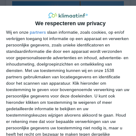
We respecteren uw privacy
Wij en onze
partners
slaan informatie, zoals cookies, op en/of
verkrijgen toegang tot informatie op een apparaat en verwerken
persoonlijke gegevens, zoals unieke identificatoren en
standaardinformatie die door een apparaat wordt verzonden
voor gepersonaliseerde advertenties en inhoud, advertentie- en
inhoudsmeting, doelgroepinzichten en ontwikkeling van
diensten.
Met uw toestemming kunnen wij en onze 1538
partners gebruikmaken van locatiegegevens en identificatie
door het scannen van apparatuur. Klik hieronder om
Warm woestijnklimaat
toestemming te geven voor bovengenoemde verwerking van uw
persoonlijke gegevens voor deze doeleinden. U kunt ook
Solitaire heeft een warm woestijnklimaat, met veel hete
hieronder klikken om toestemming te weigeren of meer
dagen gedurende het gehele jaar en bijzonder lage
gedetailleerde informatie te bekijken en uw
neerslagcijfers. De enige reden dat er bij Solitaire wat
toestemmingskeuzes wijzigen alvorens akkoord te gaan.
Houd
bomen en cactussen staan, is omdat deze met
er rekening mee dat voor bepaalde verwerkingen van uw
persoonlijke gegevens uw toestemming niet nodig is, maar u
regelmaat water krijgen uit een bron die geslagen is in
heeft het recht om bezwaar te maken tegen dergelijke