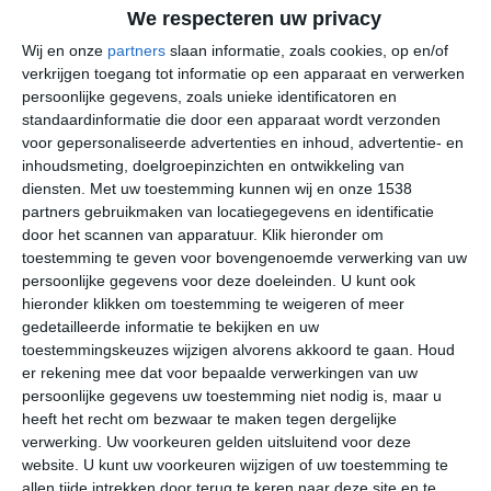
Als er een westelijke of zuidwestelijke windrichting staat,
We respecteren uw privacy
dan kunnen depressies aangevoerd worden. Die zorgen
Wij en onze
partners
slaan informatie, zoals cookies, op en/of
voor een tempering van de temperatuur, maar kunnen
verkrijgen toegang tot informatie op een apparaat en verwerken
ook de nodige hoeveelheden neerslag met zich
persoonlijke gegevens, zoals unieke identificatoren en
standaardinformatie die door een apparaat wordt verzonden
meebrengen. In de winter kan het onder invloed van
voor gepersonaliseerde advertenties en inhoud, advertentie- en
depressies dagenlang grijs en aan de natte kant zijn. Als
inhoudsmeting, doelgroepinzichten en ontwikkeling van
het weer meer vanuit noordelijke richtingen aangevoerd
diensten.
Met uw toestemming kunnen wij en onze 1538
wordt, kan dit in de winter zorgen voor kou en mogelijk
partners gebruikmaken van locatiegegevens en identificatie
sneeuw. In de zomer liggen de maximumtemperaturen
door het scannen van apparatuur. Klik hieronder om
gemiddeld rond de aangename waarde van 23 graden
toestemming te geven voor bovengenoemde verwerking van uw
Celsius. Juni is iets koeler dan de maanden juli en
persoonlijke gegevens voor deze doeleinden. U kunt ook
hieronder klikken om toestemming te weigeren of meer
augustus.
gedetailleerde informatie te bekijken en uw
toestemmingskeuzes wijzigen alvorens akkoord te gaan.
Houd
er rekening mee dat voor bepaalde verwerkingen van uw
persoonlijke gegevens uw toestemming niet nodig is, maar u
heeft het recht om bezwaar te maken tegen dergelijke
verwerking. Uw voorkeuren gelden uitsluitend voor deze
website. U kunt uw voorkeuren wijzigen of uw toestemming te
allen tijde intrekken door terug te keren naar deze site en te