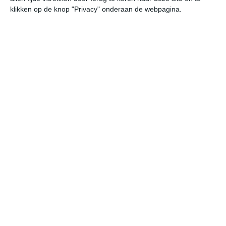
klikken op de knop "Privacy" onderaan de webpagina.
Klimaatcijfers
Onderstaande cijfers zijn gebaseerd op langjarige
gemiddelde klimaatstatistieken. De temperaturen
worden weergegeven in graden Celsius (°C).
januari
februari
maart
maximum
2℃
4℃
8℃
temperatuur
minimum