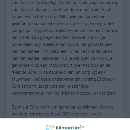
van de rivier de Sûre ligt. Omdat de Duitstalige benaming
van de rivier Sauer is, heet het dorp in het Duits Esch-
Sauer. Het in het kanton Wiltz gelegen dorp is een
geliefde toeristische bestemming. Er zijn twee grotere
campings. De grote publiekstrekker van Esch-sur-Sûre is
het in het dorp gelegen kasteel. Hoewel sommige
onderdelen nog redelijk intact zijn, is het grootste deel
van het kasteel inmiddels een ruïne. Je kunt de ruïnes
van het kasteel bezoeken. Als je dat doet, dan word je
getrakteerd op een mooi uitzicht over het dorp en de
rivier de Sûre. In de nabijheid van het dorp ligt een
stuwmeer. Het koele onderwater dat richting Esch-sur-
Sûre stroomt, zorgt voor een relatief lage
watertemperatuur van de rivier ter hoogte van het dorp.
Esch-sur-Sûre heeft een gematigd zeeklimaat. Hoewel
het dorp hemelsbreed zo'n 260 kilometer van de
dichtstbijgelegen grote waterpartij ligt, staat het weer
wel degelijk onder invloed van de Atlantische Oceaan.