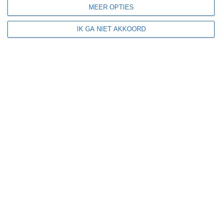
MEER OPTIES
zonzekerheid
IK GA NIET AKKOORD
UV-index
UV 0-3
UV 0-3
UV 0-3
UV 3-6
klik
hier
voor uitleg over de symbolen