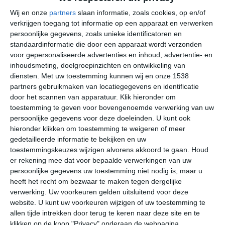
Wij en onze
partners
slaan informatie, zoals cookies, op en/of
verkrijgen toegang tot informatie op een apparaat en verwerken
minimum
persoonlijke gegevens, zoals unieke identificatoren en
3℃
4℃
6℃
standaardinformatie die door een apparaat wordt verzonden
temperatuur
voor gepersonaliseerde advertenties en inhoud, advertentie- en
inhoudsmeting, doelgroepinzichten en ontwikkeling van
diensten.
Met uw toestemming kunnen wij en onze 1538
uren
partners gebruikmaken van locatiegegevens en identificatie
4
5
6
zonneschijn
door het scannen van apparatuur. Klik hieronder om
per dag
toestemming te geven voor bovengenoemde verwerking van uw
persoonlijke gegevens voor deze doeleinden. U kunt ook
hieronder klikken om toestemming te weigeren of meer
dagen
gedetailleerde informatie te bekijken en uw
13
12
13
neerslag per
toestemmingskeuzes wijzigen alvorens akkoord te gaan.
Houd
maand
er rekening mee dat voor bepaalde verwerkingen van uw
persoonlijke gegevens uw toestemming niet nodig is, maar u
hoeveelheid
heeft het recht om bezwaar te maken tegen dergelijke
neerslag per
verwerking. Uw voorkeuren gelden uitsluitend voor deze
website. U kunt uw voorkeuren wijzigen of uw toestemming te
maand
allen tijde intrekken door terug te keren naar deze site en te
klikken op de knop "Privacy" onderaan de webpagina.