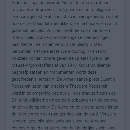
Ardennes, aan de rivier de Aisne. De stad vormt een
regionaal centrum voor de Argonne en het omliggende
landbouwgebied. Het landschap is hier opener dan in het
noordelijke Maasdal, met akkers, kleine bossen en zacht
golvende heuvels. Vouziers heeft een compacte kern
met winkels, scholen, voorzieningen en verbindingen
naar Rethel, Reims en Verdun. De plaats is sterk
verbonden met de Eerste Wereldoorlog. In en rond
Vouziers vonden zware gevechten plaats tijdens het
Meuse-Argonneoffensief van 1918. Op verschillende
begraafplaatsen en monumenten wordt deze
geschiedenis herdacht. De Amerikaanse piloot Quentin
Roosevelt, zoon van president Theodore Roosevelt,
werd in de omgeving begraven. In de stad zelf staan de
Saint-Maurillekerk en meerdere gebouwen uit de periode
na de wederopbouw. De Aisne en de groene zones langs
de rivier vormen een rustiger deel van de stad. Vouziers
is vooral geschikt als uitvalsbasis voor de Argonne,
oorlogserfgoed en routes door het landelijke zuiden van