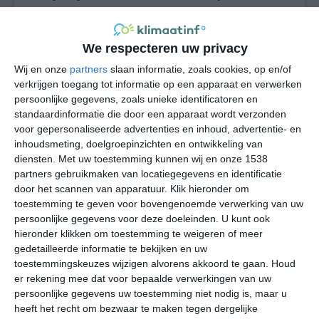
de Ardennes.
We respecteren uw privacy
Wij en onze
partners
slaan informatie, zoals cookies, op en/of
verkrijgen toegang tot informatie op een apparaat en verwerken
persoonlijke gegevens, zoals unieke identificatoren en
standaardinformatie die door een apparaat wordt verzonden
voor gepersonaliseerde advertenties en inhoud, advertentie- en
inhoudsmeting, doelgroepinzichten en ontwikkeling van
diensten.
Met uw toestemming kunnen wij en onze 1538
partners gebruikmaken van locatiegegevens en identificatie
door het scannen van apparatuur. Klik hieronder om
toestemming te geven voor bovengenoemde verwerking van uw
persoonlijke gegevens voor deze doeleinden. U kunt ook
hieronder klikken om toestemming te weigeren of meer
Gematigd maritiem klimaat
gedetailleerde informatie te bekijken en uw
toestemmingskeuzes wijzigen alvorens akkoord te gaan.
Houd
Vouziers heeft een gematigd klimaat met oceaaninvloed
er rekening mee dat voor bepaalde verwerkingen van uw
en een merkbaar landinwaarts karakter. De winters zijn
persoonlijke gegevens uw toestemming niet nodig is, maar u
meestal koel en vochtig. Januari is doorgaans de
heeft het recht om bezwaar te maken tegen dergelijke
koudste maand, met regelmatige nachtvorst en soms