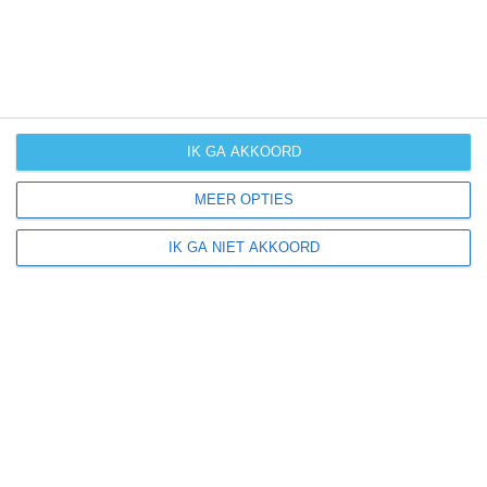
weer
kans op
winters weer
kans op
IK GA AKKOORD
langdurige
neerslag
MEER OPTIES
kans op
IK GA NIET AKKOORD
orkanen
(cyclonen)
zonzekerheid
UV-index
UV 0-3
UV 0-3
UV 0-3
UV 3-6
klik
hier
voor uitleg over de symbolen