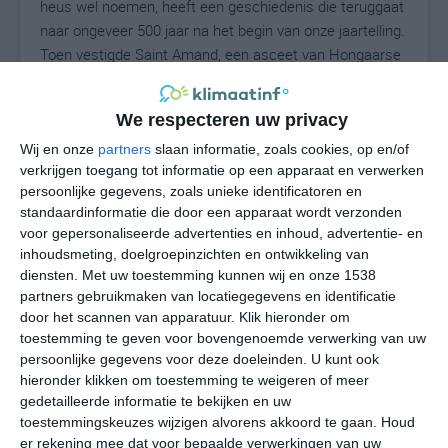
heus wel noemen, heeft een geschiedenis die teruggaat
naar ongeveer 500 jaar na het begin van onze jaartelling.
Toen vestigde Saint Amand, een asceet van Hongaarse
afkomst, zich hier op de noordelijke oever van de Vienne.
Aan het einde van de zesde eeuw werd er een abdij
We respecteren uw privacy
gebouwd. Die werd nog geen drie eeuwen later door de
Vikingen verwoest. De historische gebouwen die je nu
Wij en onze
partners
slaan informatie, zoals cookies, op en/of
verkrijgen toegang tot informatie op een apparaat en verwerken
nog in Saint-Junien kunt bewonderen, stammen
persoonlijke gegevens, zoals unieke identificatoren en
grotendeels uit de late middeleeuwen. Denk hierbij aan
standaardinformatie die door een apparaat wordt verzonden
de kerk, de abdij en de feestzaal. Saint-Junien staat
voor gepersonaliseerde advertenties en inhoud, advertentie- en
verder bekend om de vervaardiging van handschoenen.
inhoudsmeting, doelgroepinzichten en ontwikkeling van
De wereldberoemde Agnelle handschoenen komen uit
diensten.
Met uw toestemming kunnen wij en onze 1538
Saint-Junien.
partners gebruikmaken van locatiegegevens en identificatie
door het scannen van apparatuur. Klik hieronder om
toestemming te geven voor bovengenoemde verwerking van uw
Temperaturen
persoonlijke gegevens voor deze doeleinden. U kunt ook
hieronder klikken om toestemming te weigeren of meer
Wie in de zomer naar Saint-Junien reist die zal vooral te
gedetailleerde informatie te bekijken en uw
toestemmingskeuzes wijzigen alvorens akkoord te gaan.
Houd
maken krijgen met middagtemperaturen die tussen de
er rekening mee dat voor bepaalde verwerkingen van uw