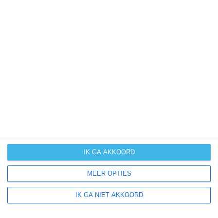
Meer klimaatinformatie
Klimaatcijfers zijn handig, maar bieden geen totaalbeeld
van het klimaat en de mogelijke weersomstandigheden
binnen een bepaalde periode. Hoe groot de kans op
winters weer, (extreme) hitte of orkanen is vind je vaak
niet terug in cijfers. Daarom bieden wij per maand
handige extra klimaatinfo.
januari
februari
maart
april
kans op
IK GA AKKOORD
(zeer) warm
weer
MEER OPTIES
IK GA NIET AKKOORD
kans op
winters weer