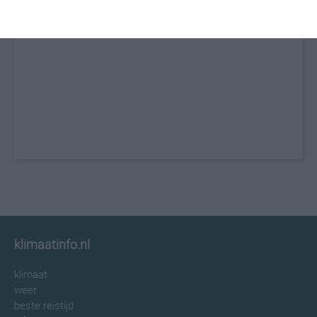
klimaatinfo.nl
klimaat
weer
beste reistijd