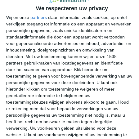
We respecteren uw privacy
Gematigd maritiem klimaat
Wij en onze
partners
slaan informatie, zoals cookies, op en/of
Revin heeft een gematigd klimaat met invloed van de
verkrijgen toegang tot informatie op een apparaat en verwerken
persoonlijke gegevens, zoals unieke identificatoren en
Atlantische Oceaan, maar de ligging in de Franse
standaardinformatie die door een apparaat wordt verzonden
Ardennen zorgt voor koele winters en wisselvallige
voor gepersonaliseerde advertenties en inhoud, advertentie- en
perioden. Januari is doorgaans de koudste maand.
inhoudsmeting, doelgroepinzichten en ontwikkeling van
Nachtvorst komt dan regelmatig voor, vooral bij heldere
diensten.
Met uw toestemming kunnen wij en onze 1538
nachten en weinig wind. In het Maasdal kan koude lucht
partners gebruikmaken van locatiegegevens en identificatie
zich verzamelen, waardoor mist, rijp en gladheid vaker
door het scannen van apparatuur. Klik hieronder om
voorkomen. Sneeuw is mogelijk, vooral op de hoger
toestemming te geven voor bovengenoemde verwerking van uw
persoonlijke gegevens voor deze doeleinden. U kunt ook
gelegen hellingen en plateaus rond de stad. De warmste
hieronder klikken om toestemming te weigeren of meer
maanden zijn meestal juli en augustus. Overdag is het
gedetailleerde informatie te bekijken en uw
dan vaak aangenaam warm, terwijl avonden in het dal
toestemmingskeuzes wijzigen alvorens akkoord te gaan.
Houd
sneller kunnen afkoelen. Tijdens hittegolven kunnen
er rekening mee dat voor bepaalde verwerkingen van uw
hoge temperaturen optreden, maar bosrijke hellingen en
persoonlijke gegevens uw toestemming niet nodig is, maar u
de rivier zorgen plaatselijk voor meer verkoeling dan in
heeft het recht om bezwaar te maken tegen dergelijke
open steden. Regen valt verspreid over het jaar. In de
verwerking. Uw voorkeuren gelden uitsluitend voor deze
website. U kunt uw voorkeuren wijzigen of uw toestemming te
winter gaat het vaak om langdurige regenfronten. In de