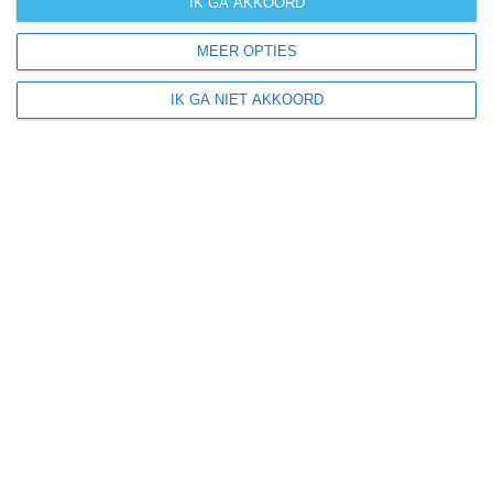
IK GA AKKOORD
zonzekerheid
MEER OPTIES
UV-index
UV 0-3
UV 0-3
UV 0-3
UV 3-6
IK GA NIET AKKOORD
klik
hier
voor uitleg over de symbolen