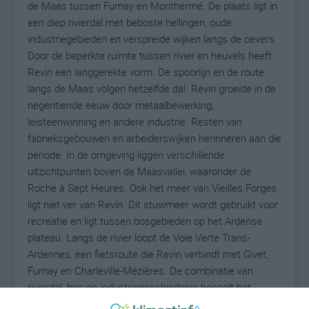
de Maas tussen Fumay en Monthermé. De plaats ligt in
een diep rivierdal met beboste hellingen, oude
industriegebieden en verspreide wijken langs de oevers.
Door de beperkte ruimte tussen rivier en heuvels heeft
Revin een langgerekte vorm. De spoorlijn en de route
langs de Maas volgen hetzelfde dal. Revin groeide in de
negentiende eeuw door metaalbewerking,
leisteenwinning en andere industrie. Resten van
fabrieksgebouwen en arbeiderswijken herinneren aan die
periode. In de omgeving liggen verschillende
uitzichtpunten boven de Maasvallei, waaronder de
Roche à Sept Heures. Ook het meer van Vieilles Forges
ligt niet ver van Revin. Dit stuwmeer wordt gebruikt voor
recreatie en ligt tussen bosgebieden op het Ardense
plateau. Langs de rivier loopt de Voie Verte Trans-
Ardennes, een fietsroute die Revin verbindt met Givet,
Fumay en Charleville-Mézières. De combinatie van
rivierdal, bos en industriegeschiedenis bepaalt het
karakter van de plaats.