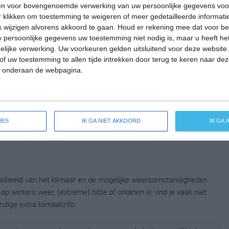
en voor bovengenoemde verwerking van uw persoonlijke gegevens voo
 klikken om toestemming te weigeren of meer gedetailleerde informatie
wijzigen alvorens akkoord te gaan.
Houd er rekening mee dat voor b
 persoonlijke gegevens uw toestemming niet nodig is, maar u heeft h
lijke verwerking. Uw voorkeuren gelden uitsluitend voor deze website
of uw toestemming te allen tijde intrekken door terug te keren naar deze
" onderaan de webpagina.
IES
IK GA NIET AKKOORD
IK GA
taalbeeld van het klimaat en de mogelijke weersomstandigheden
p winters weer, (extreme) hitte of orkanen is vind je vaak niet
ndige extra klimaatinfo.