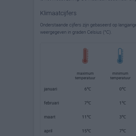
Klimaatcijfers
Onderstaande cijfers zijn gebaseerd op langjari
weergegeven in graden Celsius (°C).
maximum
minimum
temperatuur
temperatuur
januari
6℃
0℃
februari
7℃
1℃
maart
11℃
3℃
april
15℃
7℃