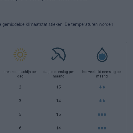
ge gemiddelde klimaatstatistieken. De temperaturen worden
uren zonneschijn per
dagen neerslag per
hoeveelheid neerslag per
dag
maand
maand
2
15
3
14
5
15
6
14