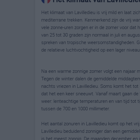
Het klimaat van Lavilledieu is vrij mild en laat 
mediterrane trekken. Kenmerkend zijn de vrij war
vele zonne-uren zorgen er in de zomer voor dat 
van 25 tot 30 graden zijn normaal in juli en au
spreken van tropische weersomstandigheden. Gelu
de relatieve luchtvochtigheid op een lager niveau
Na een warme zonnige zomer volgt een najaar 
Tegen de winter dalen de gemiddelde middagtempe
nachts vriezen in Lavilledieu. Soms komt het tot 
dat het een keer sneeuwt. Vanaf maart gaan de
weer: lenteachtige temperaturen en van tijd tot ti
tussen de 700 en 1000 millimeter.
Het aantal zonuren in Lavilledieu komt op het vri
Lavilledieu beduidend zonniger dan een gemiddeld
is het meest zonnig. De maanden december en ja