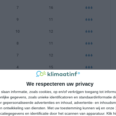
7
16
9
11
10
12
8
11
7
12
4
15
3
16
We respecteren uw privacy
2
16
slaan informatie, zoals cookies, op en/of verkrijgen toegang tot infor
lijke gegevens, zoals unieke identificatoren en standaardinformatie d
r gepersonaliseerde advertenties en inhoud, advertentie- en inhoudsm
-100 mm =
|
101-200 mm =
|
meer dan 200 mm =
n ontwikkeling van diensten.
Met uw toestemming kunnen wij en onze 
atiegegevens en identificatie door het scannen van apparatuur. Klik 