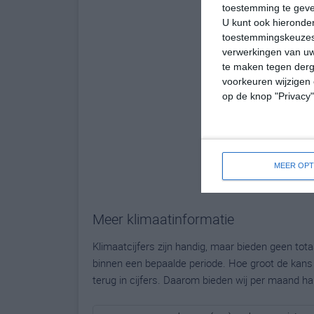
toestemming te gev
U kunt ook hieronder
toestemmingskeuzes 
verwerkingen van uw
te maken tegen derge
voorkeuren wijzigen 
op de knop "Privacy
MEER OPT
Meer klimaatinformatie
Klimaatcijfers zijn handig, maar bieden geen to
binnen een bepaalde periode. Hoe groot de kans o
terug in cijfers. Daarom bieden wij per maand ha