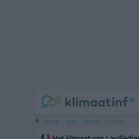
klimaat
landen
frankrijk
lavilledieu
>
>
>
>
Het klimaat van Lavilledie