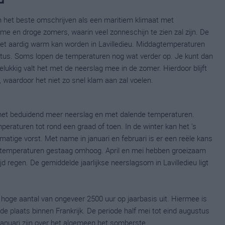
zich het beste omschrijven als een maritiem klimaat met
me en droge zomers, waarin veel zonneschijn te zien zal zijn. De
het aardig warm kan worden in Lavilledieu. Middagtemperaturen
gustus. Soms lopen de temperaturen nog wat verder op. Je kunt dan
kkig valt het met de neerslag mee in de zomer. Hierdoor blijft
, waardoor het niet zo snel klam aan zal voelen.
met beduidend meer neerslag en met dalende temperaturen.
raturen tot rond een graad of toen. In de winter kan het 's
matige vorst. Met name in januari en februari is er een reële kans
 temperaturen gestaag omhoog. April en mei hebben groeizaam
jd regen. De gemiddelde jaarlijkse neerslagsom in Lavilledieu ligt
j hoge aantal van ongeveer 2500 uur op jaarbasis uit. Hiermee is
e plaats binnen Frankrijk. De periode half mei tot eind augustus
nuari zijn over het algemeen het somberste.