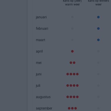
kans op (zeer)
kans op winters
warm weer
weer
januari
februari
maart
april
mei
juni
juli
augustus
september