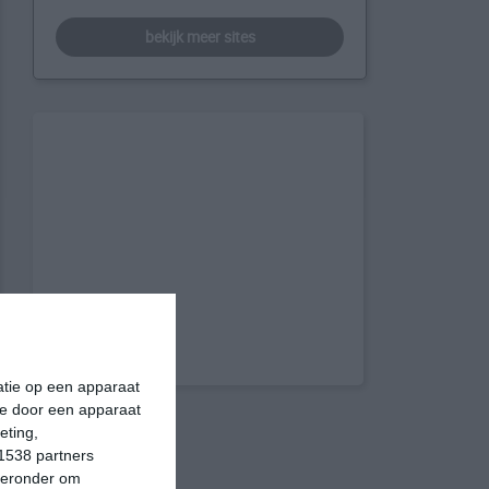
bekijk meer sites
matie op een apparaat
ie door een apparaat
eting,
1538 partners
hieronder om