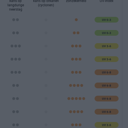
kans op
kans op orkanen
zonzekerheid
UV-index
langdurige
(cyclonen)
neerslag
UV 0-3
UV 0-3
UV 3-6
UV 3-6
UV 6-8
UV 6-8
UV 6-8
UV 6-8
UV 3-6