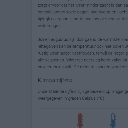
zorgt ervoor dat het weer minder zacht is dan a
periode komen koele dagen, nachtvorst en vochti
tijdelijk overgaan in natte sneeuw of sneeuw. In h
winterdagen.
Juli en augustus zijn doorgaans de warmste ma
hittegolven kan de temperatuur ook hier boven 3
rustig weer langer vasthouden, terwijl de hoger 
alle seizoenen. Winterse neerslag komt vaker uit
onweersbuien valt. De meeste zonuren worden b
Klimaatcijfers
Onderstaande cijfers zijn gebaseerd op langjari
weergegeven in graden Celsius (°C).