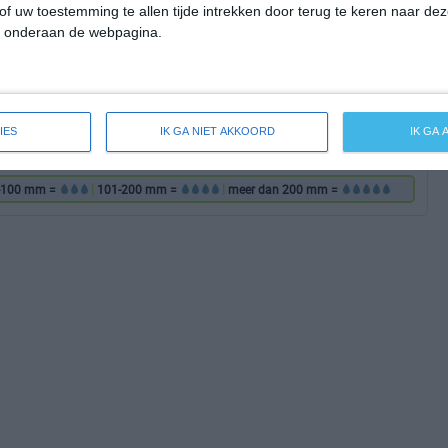
6
17
of uw toestemming te allen tijde intrekken door terug te keren naar deze
" onderaan de webpagina.
4
17
2
20
IES
IK GA NIET AKKOORD
IK GA
2
19
-100 mm =
|
101-200 mm =
|
meer dan 200 mm =