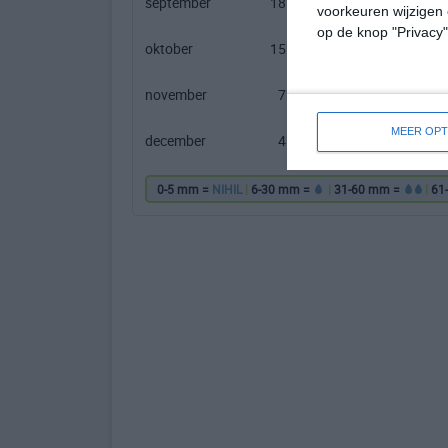
september
18℃
11℃
voorkeuren wijzigen 
op de knop "Privacy
oktober
15℃
7℃
november
7℃
3℃
MEER OPT
december
4℃
-1℃
0-5 mm =
NIHIL
|
6-30 mm =
|
31-60 mm =
|
61