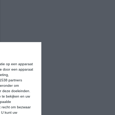
matie op een apparaat
ie door een apparaat
eting,
1538 partners
hieronder om
r deze doeleinden.
 te bekijken en uw
epaalde
et recht om bezwaar
. U kunt uw