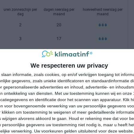
uren zonneschijn per
dagen neerslag per
hoeveelheid neerslag per
dag
maand
maand
2
20
3
17
4
19
We respecteren uw privacy
5
17
slaan informatie, zoals cookies, op en/of verkrijgen toegang tot infor
7
18
lijke gegevens, zoals unieke identificatoren en standaardinformatie d
r gepersonaliseerde advertenties en inhoud, advertentie- en inhoudsm
7
17
n ontwikkeling van diensten.
Met uw toestemming kunnen wij en onze 
atiegegevens en identificatie door het scannen van apparatuur. Klik 
en voor bovengenoemde verwerking van uw persoonlijke gegevens voo
7
16
 klikken om toestemming te weigeren of meer gedetailleerde informatie
wijzigen alvorens akkoord te gaan.
Houd er rekening mee dat voor b
7
16
 persoonlijke gegevens uw toestemming niet nodig is, maar u heeft h
lijke verwerking. Uw voorkeuren gelden uitsluitend voor deze website