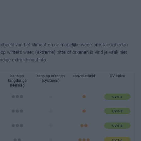
taalbeeld van het klimaat en de mogelijke weersomstandigheden
p winters weer, (extreme) hitte of orkanen is vind je vaak niet
ndige extra klimaatinfo.
kans op
kans op orkanen
zonzekerheid
UV-index
langdurige
(cyclonen)
neerslag
UV 0-3
UV 0-3
UV 0-3
UV 3-6