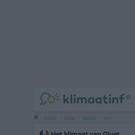
klimaat
landen
frankrijk
givet
>
>
>
>
Het klimaat van Givet