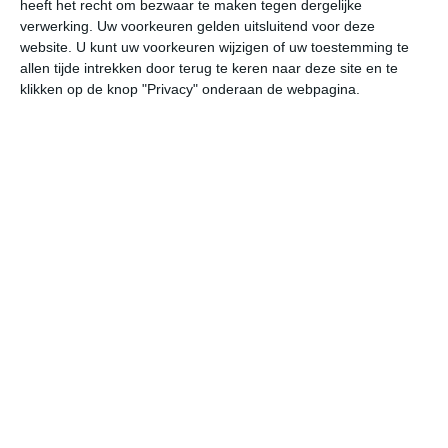
heeft het recht om bezwaar te maken tegen dergelijke
gemiddelde klimaatstatistieken. De temperaturen
verwerking. Uw voorkeuren gelden uitsluitend voor deze
worden weergegeven in graden Celsius (°C).
website. U kunt uw voorkeuren wijzigen of uw toestemming te
allen tijde intrekken door terug te keren naar deze site en te
januari
februari
maart
klikken op de knop "Privacy" onderaan de webpagina.
maximum
4℃
6℃
10℃
temperatuur
minimum
-2℃
-1℃
2℃
temperatuur
uren
1
3
4
zonneschijn
per dag
dagen