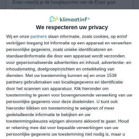
Elzas waarbij je de hoogtepunten van de Elzas gaat
verkennen.
Bekijk alle Elzas vakanties op ANWB.nl
We respecteren uw privacy
Wij en onze
partners
slaan informatie, zoals cookies, op en/of
verkrijgen toegang tot informatie op een apparaat en verwerken
persoonlijke gegevens, zoals unieke identificatoren en
standaardinformatie die door een apparaat wordt verzonden
voor gepersonaliseerde advertenties en inhoud, advertentie- en
inhoudsmeting, doelgroepinzichten en ontwikkeling van
diensten.
Met uw toestemming kunnen wij en onze 1538
partners gebruikmaken van locatiegegevens en identificatie
door het scannen van apparatuur. Klik hieronder om
toestemming te geven voor bovengenoemde verwerking van uw
persoonlijke gegevens voor deze doeleinden. U kunt ook
hieronder klikken om toestemming te weigeren of meer
gedetailleerde informatie te bekijken en uw
toestemmingskeuzes wijzigen alvorens akkoord te gaan.
Houd
Klimaatcijfers
er rekening mee dat voor bepaalde verwerkingen van uw
persoonlijke gegevens uw toestemming niet nodig is, maar u
Onderstaande cijfers zijn gebaseerd op langjarige