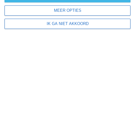
zonzekerheid
MEER OPTIES
UV-index
UV 0-3
UV 0-3
UV 0-3
UV 3-6
IK GA NIET AKKOORD
klik
hier
voor uitleg over de symbolen