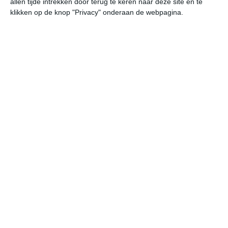
allen tijde intrekken door terug te keren naar deze site en te
of onweer valt. De meeste zonuren vallen van mei tot
klikken op de knop "Privacy" onderaan de webpagina.
augustus. In het voorjaar kunnen nachten nog fris zijn,
terwijl september vaak een relatief zachte
overgangsmaand vormt.
Klimaatcijfers
Onderstaande cijfers zijn gebaseerd op langjarige
gemiddelde klimaatstatistieken. De temperaturen
worden weergegeven in graden Celsius (°C).
januari
februari
maart
maximum
3℃
6℃
9℃
temperatuur
minimum
-2℃
-1℃
2℃