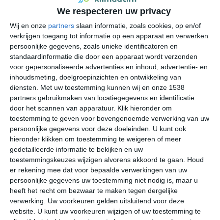
We respecteren uw privacy
Gematigd maritiem klimaat
Wij en onze
partners
slaan informatie, zoals cookies, op en/of
verkrijgen toegang tot informatie op een apparaat en verwerken
Carignan heeft een gematigd klimaat met
persoonlijke gegevens, zoals unieke identificatoren en
oceaaninvloed, maar de ligging in het noordoosten van
standaardinformatie die door een apparaat wordt verzonden
Frankrijk zorgt voor duidelijke seizoensverschillen.
voor gepersonaliseerde advertenties en inhoud, advertentie- en
Januari is meestal de koudste maand. Koele dagen,
inhoudsmeting, doelgroepinzichten en ontwikkeling van
vochtige lucht en nachtvorst komen dan regelmatig
diensten.
Met uw toestemming kunnen wij en onze 1538
voor. Bij koude lucht uit het oosten kan neerslag tijdelijk
partners gebruikmaken van locatiegegevens en identificatie
als sneeuw vallen. Langdurige sneeuwbedekking is
door het scannen van apparatuur. Klik hieronder om
toestemming te geven voor bovengenoemde verwerking van uw
mogelijk, maar blijft meestal beperkt tot korte
persoonlijke gegevens voor deze doeleinden. U kunt ook
winterperiodes. Juli en augustus zijn doorgaans de
hieronder klikken om toestemming te weigeren of meer
warmste maanden. De zomers verlopen meestal mild
gedetailleerde informatie te bekijken en uw
tot warm, met af en toe enkele zeer warme dagen.
toestemmingskeuzes wijzigen alvorens akkoord te gaan.
Houd
Tijdens een hittegolf kan de temperatuur boven 30
er rekening mee dat voor bepaalde verwerkingen van uw
graden stijgen. De rivier en lagere zones rond de Chiers
persoonlijke gegevens uw toestemming niet nodig is, maar u
kunnen in herfst en winter gevoelig zijn voor mist.
heeft het recht om bezwaar te maken tegen dergelijke
verwerking. Uw voorkeuren gelden uitsluitend voor deze
Neerslag valt gedurende het hele jaar. Winterregen komt
website. U kunt uw voorkeuren wijzigen of uw toestemming te
vaak uit brede fronten, terwijl zomerregen vaker als bui