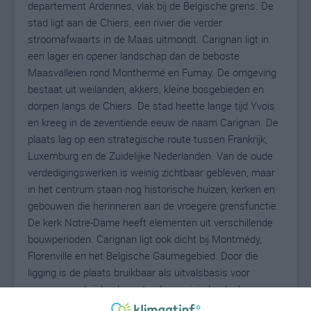
departement Ardennes, vlak bij de Belgische grens. De
stad ligt aan de Chiers, een rivier die verder
stroomafwaarts in de Maas uitmondt. Carignan ligt in
een lager en opener landschap dan de beboste
Maasvalleien rond Monthermé en Fumay. De omgeving
bestaat uit weilanden, akkers, kleine bosgebieden en
dorpen langs de Chiers. De stad heette lange tijd Yvois
en kreeg in de zeventiende eeuw de naam Carignan. De
plaats lag op een strategische route tussen Frankrijk,
Luxemburg en de Zuidelijke Nederlanden. Van de oude
verdedigingswerken is weinig zichtbaar gebleven, maar
in het centrum staan nog historische huizen, kerken en
gebouwen die herinneren aan de vroegere grensfunctie.
De kerk Notre-Dame heeft elementen uit verschillende
bouwperioden. Carignan ligt ook dicht bij Montmédy,
Florenville en het Belgische Gaumegebied. Door die
ligging is de plaats bruikbaar als uitvalsbasis voor
grensoverschrijdende routes langs rivierlandschappen,
vestingsteden en kleine dorpen in Frankrijk en België.