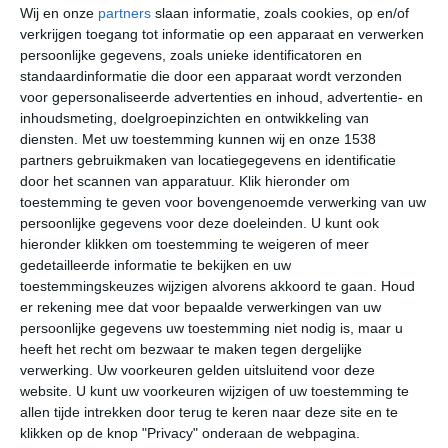
er een reële kans dat het een keer sneeuwt. Vanaf
Wij en onze
partners
slaan informatie, zoals cookies, op en/of
verkrijgen toegang tot informatie op een apparaat en verwerken
maart gaan de temperaturen gestaag omhoog. April en
persoonlijke gegevens, zoals unieke identificatoren en
mei hebben groeizaam weer: lenteachtige temperaturen
standaardinformatie die door een apparaat wordt verzonden
en van tijd tot tijd regen. De gemiddelde jaarlijkse
voor gepersonaliseerde advertenties en inhoud, advertentie- en
neerslagsom in Alissas ligt tussen de 700 en 1000
inhoudsmeting, doelgroepinzichten en ontwikkeling van
millimeter.
diensten.
Met uw toestemming kunnen wij en onze 1538
partners gebruikmaken van locatiegegevens en identificatie
Het aantal zonuren in Alissas komt op het vrij hoge
door het scannen van apparatuur. Klik hieronder om
toestemming te geven voor bovengenoemde verwerking van uw
aantal van ongeveer 2500 uur op jaarbasis uit. Hiermee
persoonlijke gegevens voor deze doeleinden. U kunt ook
is Alissas beduidend zonniger dan een gemiddelde
hieronder klikken om toestemming te weigeren of meer
plaats binnen Frankrijk. De periode half mei tot eind
gedetailleerde informatie te bekijken en uw
augustus is het meest zonnig. De maanden december
toestemmingskeuzes wijzigen alvorens akkoord te gaan.
Houd
en januari zijn over het algemeen het somberste.
er rekening mee dat voor bepaalde verwerkingen van uw
persoonlijke gegevens uw toestemming niet nodig is, maar u
Klimaatcijfers
heeft het recht om bezwaar te maken tegen dergelijke
verwerking. Uw voorkeuren gelden uitsluitend voor deze
Onderstaande cijfers zijn gebaseerd op langjarige
website. U kunt uw voorkeuren wijzigen of uw toestemming te
gemiddelde klimaatstatistieken. De temperaturen
allen tijde intrekken door terug te keren naar deze site en te
worden weergegeven in graden Celsius (°C).
klikken op de knop "Privacy" onderaan de webpagina.