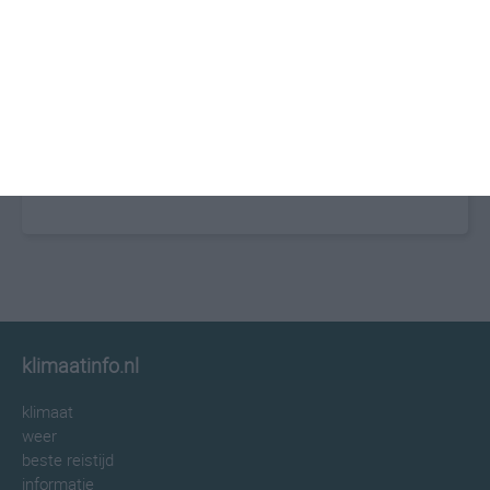
klimaatinfo.nl
klimaat
weer
beste reistijd
informatie