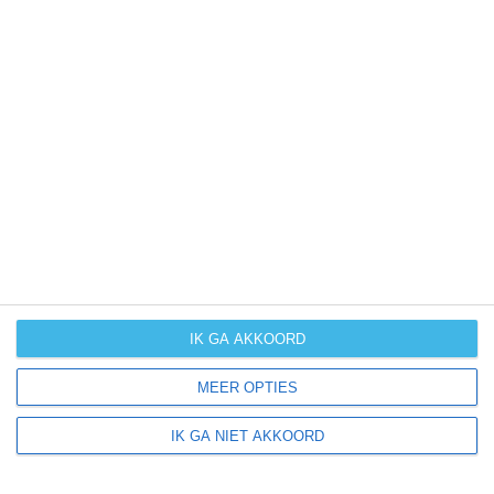
kans op
langdurige
neerslag
kans op
orkanen
(cyclonen)
zonzekerheid
UV-index
UV 0-3
UV 0-3
UV 3-6
UV 3-6
IK GA AKKOORD
klik
hier
voor uitleg over de symbolen
MEER OPTIES
IK GA NIET AKKOORD