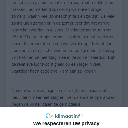
omschrijven als een maritiem klimaat met mediterrane
trekken. Kenmerkend zijn de vrij warme en droge
zomers, waarin veel zonneschijn te zien zal zijn. De vele
zonne-uren zorgen er in de zomer voor dat het aardig
warm kan worden in Alissas. Middagtemperaturen van
25 tot 30 graden zijn normaal in juli en augustus. Soms
lopen de temperaturen nog wat verder op. Je kunt dan
spreken van tropische weersomstandigheden. Gelukkig
valt het met de neerslag mee in de zomer. Hierdoor blijft
de relatieve luchtvochtigheid op een lager niveau,
waardoor het niet zo snel klam aan zal voelen.
Na een warme zonnige zomer volgt een najaar met
beduidend meer neerslag en met dalende temperaturen.
Tegen de winter dalen de gemiddelde
middagtemperaturen tot rond een graad of toen. In de
winter kan het 's nachts vriezen in Alissas. Soms komt
We respecteren uw privacy
het tot matige vorst. Met name in januari en februari is