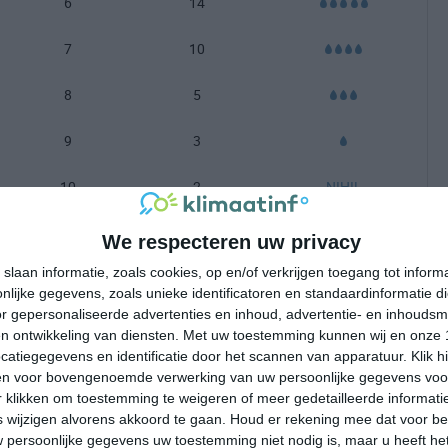
6
14
7
10
8
5
9
3
10
2
NIHIL
-100 mm =
|
101-200 mm =
|
meer dan 200 mm =
We respecteren uw privacy
slaan informatie, zoals cookies, op en/of verkrijgen toegang tot infor
lijke gegevens, zoals unieke identificatoren en standaardinformatie d
r gepersonaliseerde advertenties en inhoud, advertentie- en inhoudsm
n ontwikkeling van diensten.
Met uw toestemming kunnen wij en onze 
atiegegevens en identificatie door het scannen van apparatuur. Klik 
en voor bovengenoemde verwerking van uw persoonlijke gegevens voo
 klikken om toestemming te weigeren of meer gedetailleerde informatie
wijzigen alvorens akkoord te gaan.
Houd er rekening mee dat voor b
 persoonlijke gegevens uw toestemming niet nodig is, maar u heeft h