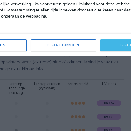
lijke verwerking. Uw voorkeuren gelden uitsluitend voor deze website
of uw toestemming te allen tijde intrekken door terug te keren naar deze
" onderaan de webpagina.
IES
IK GA NIET AKKOORD
IK GA
taalbeeld van het klimaat en de mogelijke weersomstandigheden
p winters weer, (extreme) hitte of orkanen is vind je vaak niet
ndige extra klimaatinfo.
kans op
kans op orkanen
zonzekerheid
UV-index
langdurige
(cyclonen)
neerslag
UV 10+
UV 10+
UV 10+