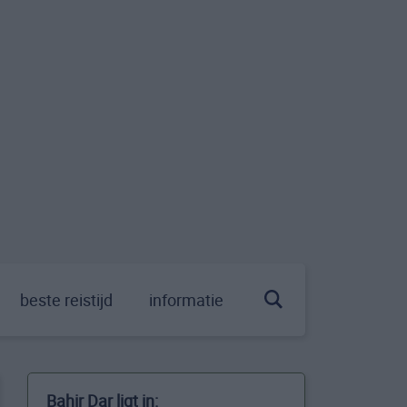
beste reistijd
informatie
Bahir Dar ligt in: