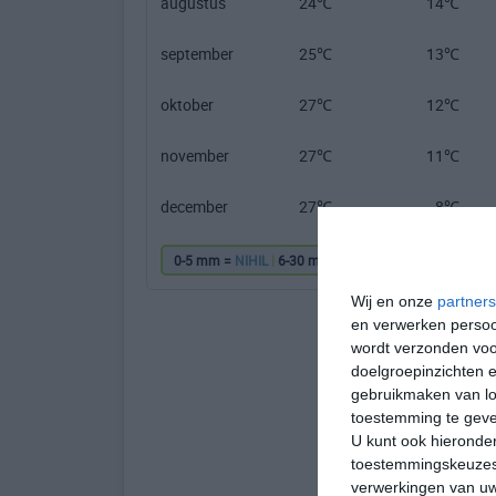
augustus
24℃
14℃
september
25℃
13℃
oktober
27℃
12℃
november
27℃
11℃
december
27℃
8℃
0-5 mm =
NIHIL
|
6-30 mm =
|
31-60 mm =
|
61
Wij en onze
partners
en verwerken persoon
wordt verzonden voo
doelgroepinzichten e
gebruikmaken van loc
toestemming te gev
U kunt ook hieronder
toestemmingskeuzes 
verwerkingen van uw