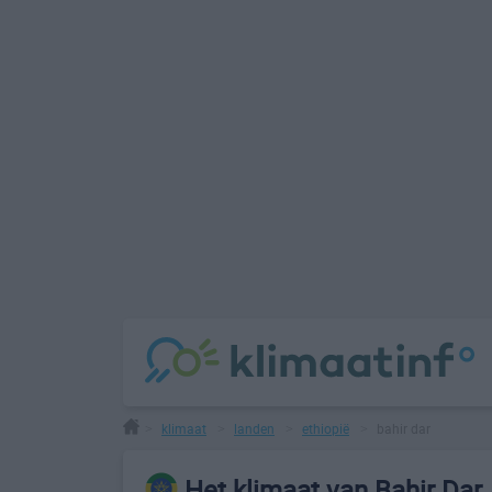
klimaat
landen
ethiopië
bahir dar
>
>
>
>
Het klimaat van Bahir Dar