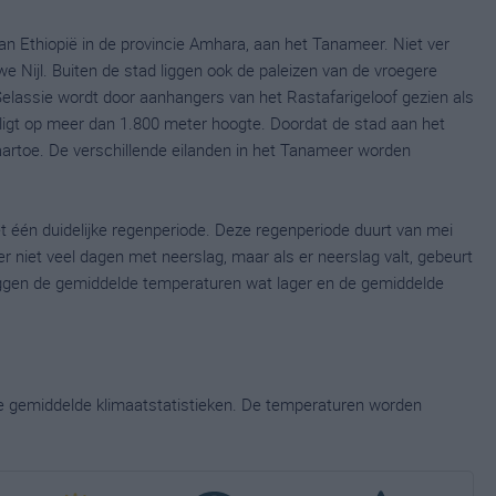
an Ethiopië in de provincie Amhara, aan het Tanameer. Niet ver
we Nijl. Buiten de stad liggen ook de paleizen van de vroegere
e Selassie wordt door aanhangers van het Rastafarigeloof gezien als
igt op meer dan 1.800 meter hoogte. Doordat de stad aan het
naartoe. De verschillende eilanden in het Tanameer worden
t één duidelijke regenperiode. Deze regenperiode duurt van mei
er niet veel dagen met neerslag, maar als er neerslag valt, gebeurt
liggen de gemiddelde temperaturen wat lager en de gemiddelde
ge gemiddelde klimaatstatistieken. De temperaturen worden