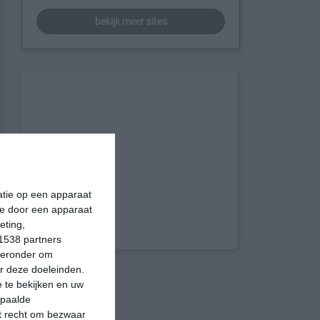
bekijk meer sites
matie op een apparaat
ie door een apparaat
eting,
1538 partners
hieronder om
r deze doeleinden.
 te bekijken en uw
epaalde
et recht om bezwaar