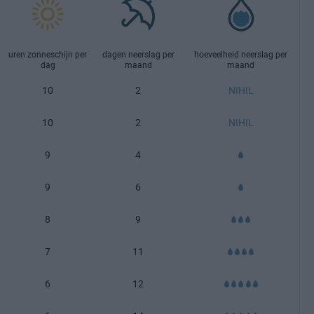
uren zonneschijn per
dagen neerslag per
hoeveelheid neerslag per
dag
maand
maand
10
2
NIHIL
10
2
NIHIL
9
4
9
6
8
9
7
11
6
12