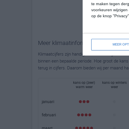
te maken tegen derge
voorkeuren wijzigen 
op de knop "Privacy
Meer klimaatinformatie
MEER OPT
Klimaatcijfers zijn handig, maar bieden geen to
binnen een bepaalde periode. Hoe groot de kans o
terug in cijfers. Daarom bieden wij per maand ha
kans op (zeer)
kans op winters
warm weer
weer
januari
februari
maart