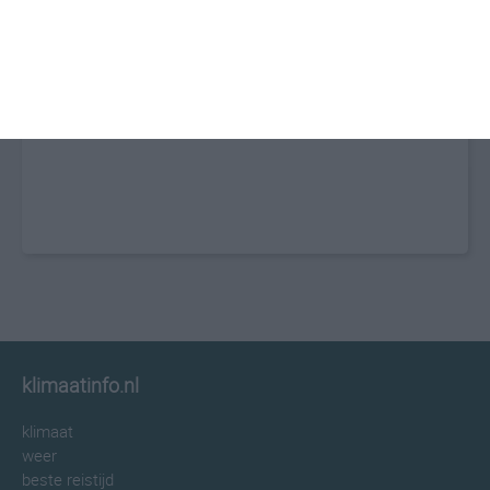
klimaatinfo.nl
klimaat
weer
beste reistijd