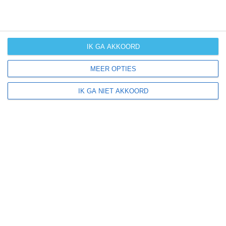
winters weer
kans op
langdurige
IK GA AKKOORD
neerslag
MEER OPTIES
kans op
orkanen
IK GA NIET AKKOORD
(cyclonen)
zonzekerheid
UV-index
UV 0-3
UV 0-3
UV 0-3
UV 3-6
klik
hier
voor uitleg over de symbolen