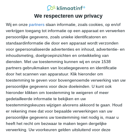
hoogte van ongeveer 150 tot 200 meter zorgt voor
relatief beschutte omstandigheden. De omringende
We respecteren uw privacy
heuvels houden wind tegen, maar kunnen ook neerslag
Wij en onze
partners
slaan informatie, zoals cookies, op en/of
opstuwen.
verkrijgen toegang tot informatie op een apparaat en verwerken
persoonlijke gegevens, zoals unieke identificatoren en
De zomers zijn aangenaam. In juli en augustus liggen
standaardinformatie die door een apparaat wordt verzonden
dagtemperaturen gemiddeld tussen de 21 en 24 graden
voor gepersonaliseerde advertenties en inhoud, advertentie- en
Celsius, iets warmer dan in de hoger gelegen Ardense
inhoudsmeting, doelgroepinzichten en ontwikkeling van
gemeenten in het zuiden van de provincie.
diensten.
Met uw toestemming kunnen wij en onze 1538
partners gebruikmaken van locatiegegevens en identificatie
Onweersbuien komen in de zomermaanden geregeld
door het scannen van apparatuur. Klik hieronder om
voor. De herfst is mild en het dal van de Bocq kleurt dan
toestemming te geven voor bovengenoemde verwerking van uw
fraai. De winters zijn fris, met dagtemperaturen in
persoonlijke gegevens voor deze doeleinden. U kunt ook
januari gemiddeld rond de 3 à 5 graden en regelmatige
hieronder klikken om toestemming te weigeren of meer
nachtvorst. Sneeuw valt, maar een langdurig sneeuwdek
gedetailleerde informatie te bekijken en uw
is zeldzamer dan in de Ardennen.
toestemmingskeuzes wijzigen alvorens akkoord te gaan.
Houd
er rekening mee dat voor bepaalde verwerkingen van uw
persoonlijke gegevens uw toestemming niet nodig is, maar u
De jaarlijkse neerslag bedraagt gemiddeld rond de 800 à
heeft het recht om bezwaar te maken tegen dergelijke
900 millimeter, redelijk verdeeld over het jaar. De beste
verwerking. Uw voorkeuren gelden uitsluitend voor deze