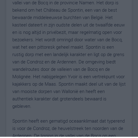
vallei van de Bocq in de provincie Namen. Het dorp is
bekend om het Château de Spontin, een van de best
bewaarde middeleeuwse burchten van België. Het
kasteel dateert in zijn oudste delen uit de twaalfde eeuw
en is nog altijd in privébezit, maar regelmatig open voor
bezoekers. Het wordt omringd door water van de Bocq,
wat het een pittoresk geheel maakt. Spontin is een
rustig dorp met een landelijk karakter en ligt op de grens
van de Condroz en de Ardennen. De omgeving biedt
wandelroutes door de valleien van de Bocq en de
Molignée. Het nabijgelegen Yvoir is een vertrekpunt voor
kajakkers op de Maas. Spontin maakt deel uit van de lijst
van mooiste dorpen van Wallonië en heeft een
authentiek karakter dat grotendeels bewaard is
gebleven.
Spontin heeft een gematigd oceaanklimaat dat typerend
is voor de Condroz, de heuvelstreek ten noorden van de
Ardennen. De ligging in de vallei van de Bocq op een