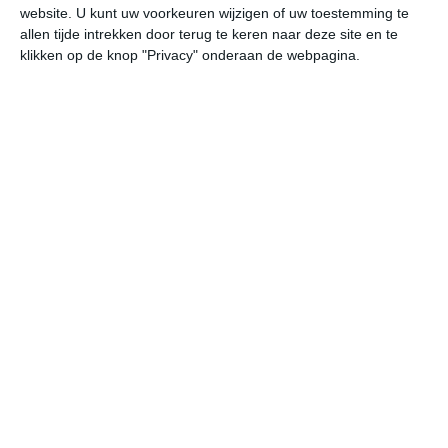
reistijd is van mei tot en met september, al is een
website. U kunt uw voorkeuren wijzigen of uw toestemming te
bezoek aan het kasteel ook in de koudere maanden de
allen tijde intrekken door terug te keren naar deze site en te
moeite waard wanneer het open is.
klikken op de knop "Privacy" onderaan de webpagina.
Klimaatcijfers
Onderstaande cijfers zijn gebaseerd op langjarige
gemiddelde klimaatstatistieken. De temperaturen