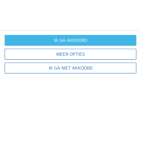
weer
kans op
winters weer
IK GA AKKOORD
kans op
langdurige
MEER OPTIES
neerslag
IK GA NIET AKKOORD
kans op
orkanen
(cyclonen)
zonzekerheid
UV-index
UV 0-3
UV 0-3
UV 0-3
UV 3-6
klik
hier
voor uitleg over de symbolen