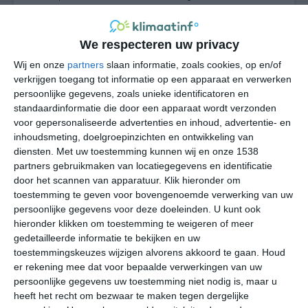
dorpen en erfgoedplaatsen in de Ardennen.
We respecteren uw privacy
Wij en onze
partners
slaan informatie, zoals cookies, op en/of
verkrijgen toegang tot informatie op een apparaat en verwerken
persoonlijke gegevens, zoals unieke identificatoren en
standaardinformatie die door een apparaat wordt verzonden
voor gepersonaliseerde advertenties en inhoud, advertentie- en
inhoudsmeting, doelgroepinzichten en ontwikkeling van
diensten.
Met uw toestemming kunnen wij en onze 1538
partners gebruikmaken van locatiegegevens en identificatie
door het scannen van apparatuur. Klik hieronder om
toestemming te geven voor bovengenoemde verwerking van uw
persoonlijke gegevens voor deze doeleinden. U kunt ook
hieronder klikken om toestemming te weigeren of meer
Neufchâteau heeft een gematigd zeeklimaat (Cfb), met
gedetailleerde informatie te bekijken en uw
duidelijke invloed van hoogte en bosrijke omgeving.
toestemmingskeuzes wijzigen alvorens akkoord te gaan.
Houd
Januari is doorgaans de koudste maand. Nachtvorst
er rekening mee dat voor bepaalde verwerkingen van uw
komt geregeld voor en winterse neerslag kan af en toe
persoonlijke gegevens uw toestemming niet nodig is, maar u
heeft het recht om bezwaar te maken tegen dergelijke
als natte sneeuw of sneeuw vallen. In sommige winters