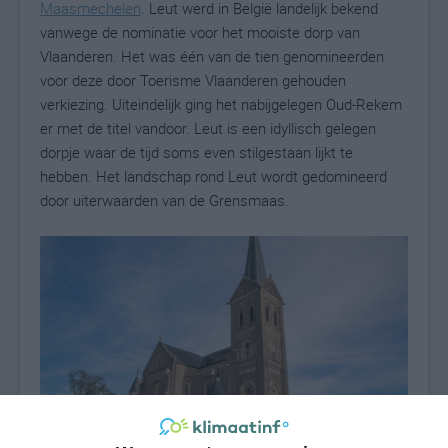
Maasmechelen
. Leut werd in België landelijk bekend
vanwege de nominatie voor het mooiste dorp van
Vlaanderen. Het was één van de tien genomineerden
voor deze door Toerisme Vlaanderen gehouden
verkiezing. Uiteindelijk ging het nabijgelegen Oud-Rekem
er met de titel vandoor. Leut is een idyllisch gelegen
dorpje waar de tijd soms even stilgestaan lijkt te
hebben. Het landschap rond Leut wordt gedomineerd
door uiterwaarden van de Grensmaas.