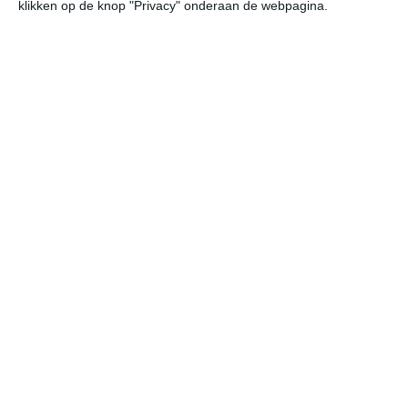
klikken op de knop "Privacy" onderaan de webpagina.
Klimaatcijfers
Onderstaande cijfers zijn gebaseerd op langjarige
gemiddelde klimaatstatistieken. De temperaturen
worden weergegeven in graden Celsius (°C).
januari
februari
maart
maximum
5℃
6℃
9℃
temperatuur
minimum
0℃
0℃
2℃
temperatuur
uren
2
2
4
zonneschijn