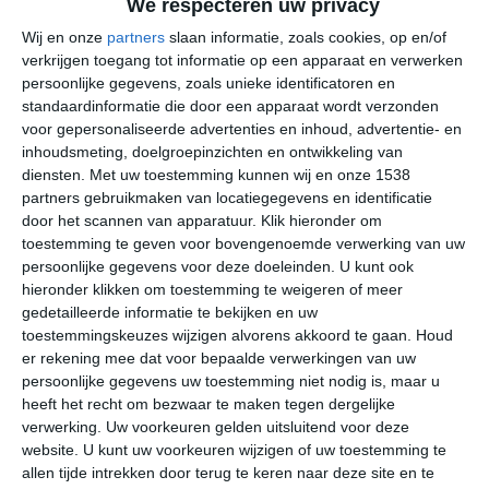
We respecteren uw privacy
Wij en onze
partners
slaan informatie, zoals cookies, op en/of
verkrijgen toegang tot informatie op een apparaat en verwerken
persoonlijke gegevens, zoals unieke identificatoren en
Het weer in Leut kent vier seizoenen. Dit past helemaal
standaardinformatie die door een apparaat wordt verzonden
binnen het gematigde maritieme klimaat dat hier van
voor gepersonaliseerde advertenties en inhoud, advertentie- en
toepassing is. De winters zijn aan de milde kant, de
inhoudsmeting, doelgroepinzichten en ontwikkeling van
lentemaanden kennen een wisselend weerbeeld en de
diensten.
Met uw toestemming kunnen wij en onze 1538
zomer zijn aan de warme kant, maar kennen wel
partners gebruikmaken van locatiegegevens en identificatie
door het scannen van apparatuur. Klik hieronder om
geregeld zomerse regenbuien. Die kunnen gepaard gaan
toestemming te geven voor bovengenoemde verwerking van uw
met zwaar onweer. De herfst is het seizoen van het
persoonlijke gegevens voor deze doeleinden. U kunt ook
vallende blad. De fruitboomgaarden geven dan hun
hieronder klikken om toestemming te weigeren of meer
laatste vruchten af, terwijl de temperaturen tijdens dit
gedetailleerde informatie te bekijken en uw
oogstseizoen stapsgewijs dalen. Juli en augustus zijn
toestemmingskeuzes wijzigen alvorens akkoord te gaan.
Houd
statistisch de warmste maanden in Leut. De
er rekening mee dat voor bepaalde verwerkingen van uw
gemiddelde maximumtemperaturen lopen dan op naar
persoonlijke gegevens uw toestemming niet nodig is, maar u
heeft het recht om bezwaar te maken tegen dergelijke
ongeveer 22 tot 24 graden Celsius. Tijdens de nacht
verwerking. Uw voorkeuren gelden uitsluitend voor deze
blijft het kwik dan meestal boven de 10 graden, tijdens
website. U kunt uw voorkeuren wijzigen of uw toestemming te
de zwoelste nachten kan het voorkomen dat de
allen tijde intrekken door terug te keren naar deze site en te
minimumtemperatuur niet onder de 20 graden uitkomt.