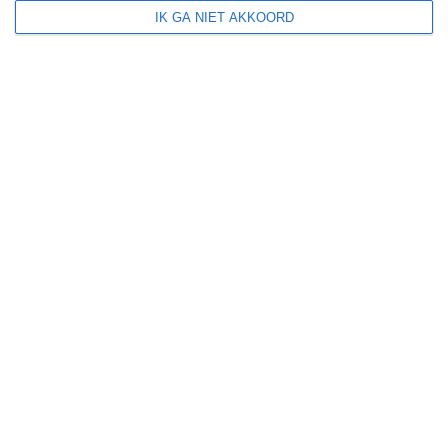
klik
hier
voor uitleg over de symbolen
IK GA NIET AKKOORD