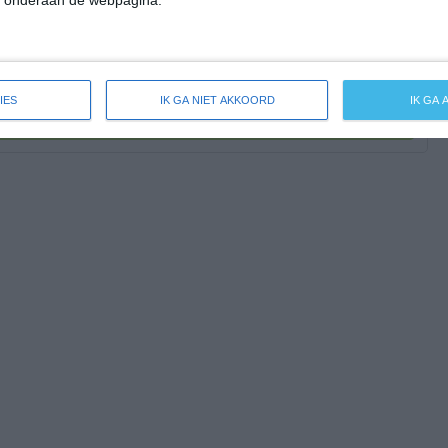
" onderaan de webpagina.
2
20
2
20
IES
IK GA NIET AKKOORD
IK GA
-100 mm =
|
101-200 mm =
|
meer dan 200 mm =