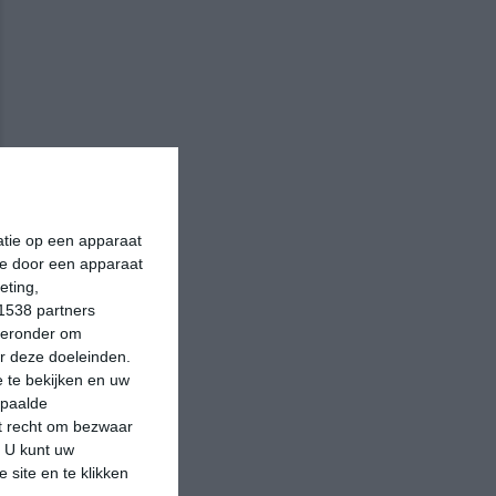
matie op een apparaat
ie door een apparaat
eting,
1538 partners
hieronder om
r deze doeleinden.
 te bekijken en uw
epaalde
et recht om bezwaar
. U kunt uw
 site en te klikken