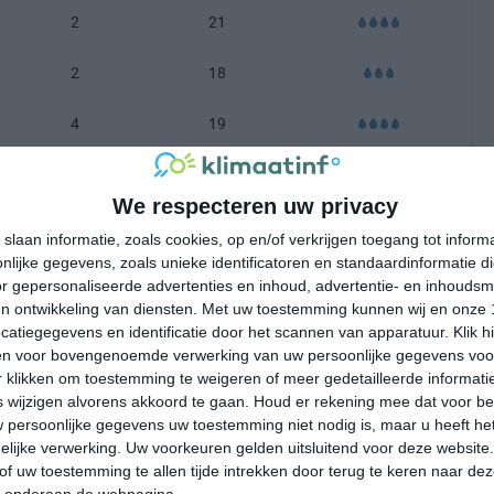
2
21
2
18
4
19
5
15
We respecteren uw privacy
7
17
slaan informatie, zoals cookies, op en/of verkrijgen toegang tot infor
lijke gegevens, zoals unieke identificatoren en standaardinformatie d
7
16
r gepersonaliseerde advertenties en inhoud, advertentie- en inhoudsm
n ontwikkeling van diensten.
Met uw toestemming kunnen wij en onze 
7
17
atiegegevens en identificatie door het scannen van apparatuur. Klik 
en voor bovengenoemde verwerking van uw persoonlijke gegevens voo
6
18
 klikken om toestemming te weigeren of meer gedetailleerde informatie
wijzigen alvorens akkoord te gaan.
Houd er rekening mee dat voor b
 persoonlijke gegevens uw toestemming niet nodig is, maar u heeft h
5
16
lijke verwerking. Uw voorkeuren gelden uitsluitend voor deze website
of uw toestemming te allen tijde intrekken door terug te keren naar deze
3
21