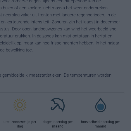
voor zomerse dagen; tijdens een hitteperiode kan de
a buien of een koelere luchtmassa het weer onderbreken.
mt neerslag vaker uit fronten met langere regenperioden. In de
en kortdurende intensiteit. Zonuren zijn het laagst in december
gustus. Door open landbouwzones kan wind het weerbeeld snel
eratuur drukken. In dalzones kan mist ontstaan in herfst en
geleidelijk op, maar kan nog frisse nachten hebben. In het najaar
ige bewolking toe.
ge gemiddelde klimaatstatistieken. De temperaturen worden
uren zonneschijn per
dagen neerslag per
hoeveelheid neerslag per
dag
maand
maand