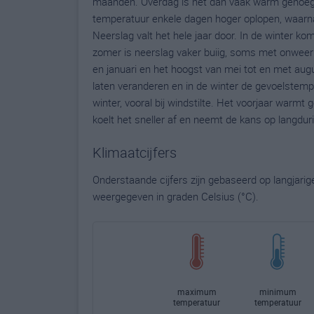
maanden. Overdag is het dan vaak warm genoeg 
temperatuur enkele dagen hoger oplopen, waarn
Neerslag valt het hele jaar door. In de winter ko
zomer is neerslag vaker buiig, soms met onweer 
en januari en het hoogst van mei tot en met au
laten veranderen en in de winter de gevoelstemp
winter, vooral bij windstilte. Het voorjaar warmt 
koelt het sneller af en neemt de kans op langdur
Klimaatcijfers
Onderstaande cijfers zijn gebaseerd op langjari
weergegeven in graden Celsius (°C).
maximum
minimum
temperatuur
temperatuur