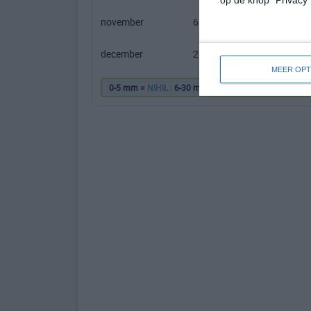
op de knop "Privacy
november
6℃
1℃
december
2℃
-2℃
MEER OPT
0-5 mm =
NIHIL
|
6-30 mm =
|
31-60 mm =
|
61