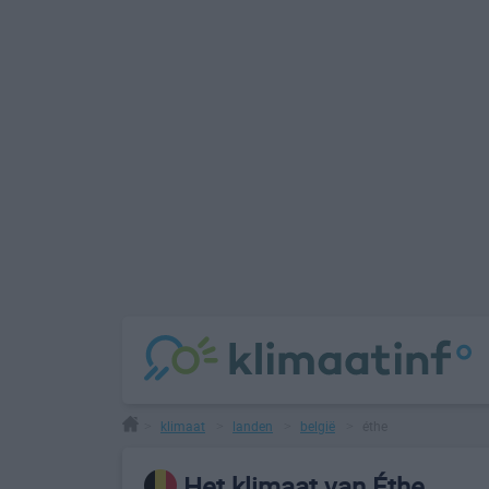
klimaat
landen
belgië
éthe
>
>
>
>
Het klimaat van Éthe