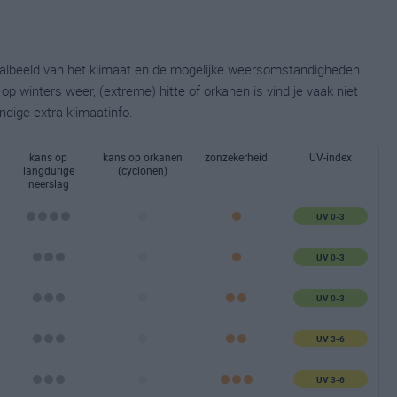
taalbeeld van het klimaat en de mogelijke weersomstandigheden
p winters weer, (extreme) hitte of orkanen is vind je vaak niet
ndige extra klimaatinfo.
kans op
kans op orkanen
zonzekerheid
UV-index
langdurige
(cyclonen)
neerslag
UV 0-3
UV 0-3
UV 0-3
UV 3-6
UV 3-6