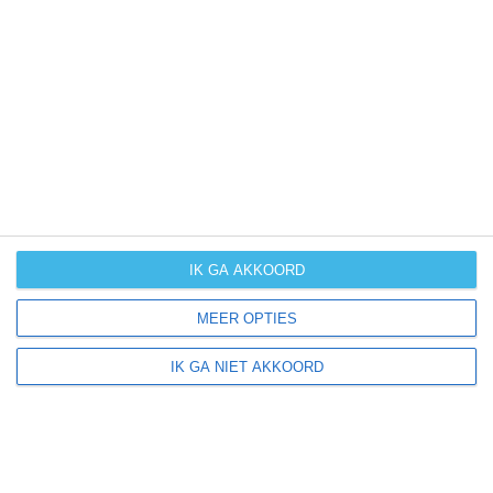
januari
februari
maart
april
kans op
(zeer) warm
weer
kans op
winters weer
IK GA AKKOORD
kans op
langdurige
MEER OPTIES
neerslag
IK GA NIET AKKOORD
kans op
orkanen
(cyclonen)
zonzekerheid