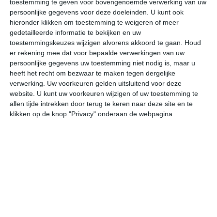
kunnen aan de frisse kant zijn, met gemiddelde
toestemming te geven voor bovengenoemde verwerking van uw
persoonlijke gegevens voor deze doeleinden. U kunt ook
maximumtemperaturen die net iets boven de 20 graden
hieronder klikken om toestemming te weigeren of meer
Celsius liggen. Tijdens warmere periodes kan het kwik
gedetailleerde informatie te bekijken en uw
oplopen naar 25 graden of hoger. Op jaarbasis worden er
toestemmingskeuzes wijzigen alvorens akkoord te gaan.
Houd
gemiddeld 2 tot 3 tropische dagen geregistreerd in
er rekening mee dat voor bepaalde verwerkingen van uw
Brugge. Het kan evengoed gebeuren dat er een jaar
persoonlijke gegevens uw toestemming niet nodig is, maar u
voorbijgaat zonder dat de grens van 30 graden een keer
heeft het recht om bezwaar te maken tegen dergelijke
aangetikt wordt.
verwerking. Uw voorkeuren gelden uitsluitend voor deze
website. U kunt uw voorkeuren wijzigen of uw toestemming te
allen tijde intrekken door terug te keren naar deze site en te
Schaatsen in de winter
klikken op de knop "Privacy" onderaan de webpagina.
Als je in de winter wilt schaatsen in Brugge, dan ben je
vooral aangewezen op de kunstmatige ijsbaan die hier
ieder jaar in december opgezet wordt. De kans dat je in
Brugge op natuurijs kunt schaatsen is tijdens dit
decennium aardig afgenomen. Klimaatverandering heeft
ertoe geleid dat het aantal dagen met matige vorst sterk
gereduceerd is. Het water in de Brugge heeft daardoor
meestal onvoldoende kans om aan te groeien tot een