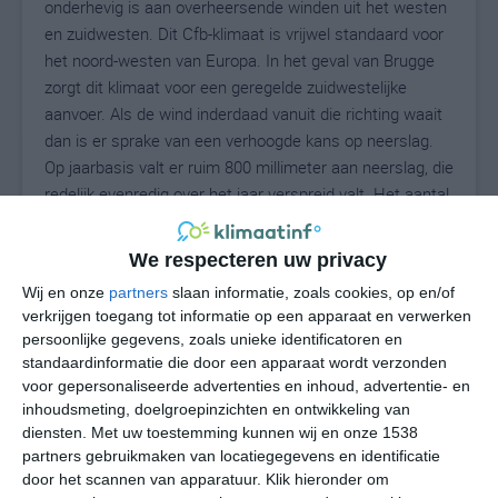
onderhevig is aan overheersende winden uit het westen
en zuidwesten. Dit Cfb-klimaat is vrijwel standaard voor
het noord-westen van Europa. In het geval van Brugge
zorgt dit klimaat voor een geregelde zuidwestelijke
aanvoer. Als de wind inderdaad vanuit die richting waait
dan is er sprake van een verhoogde kans op neerslag.
Op jaarbasis valt er ruim 800 millimeter aan neerslag, die
redelijk evenredig over het jaar verspreid valt. Het aantal
uren met zonneschijn ligt in Brugge per jaar gemiddeld
zo rond de 1700 uur.
We respecteren uw privacy
Wij en onze
partners
slaan informatie, zoals cookies, op en/of
verkrijgen toegang tot informatie op een apparaat en verwerken
persoonlijke gegevens, zoals unieke identificatoren en
De winters in Brugge zijn vrij zacht en kennen een
standaardinformatie die door een apparaat wordt verzonden
afnemende kans op sneeuw of andere winterse
voor gepersonaliseerde advertenties en inhoud, advertentie- en
neerslag. Als het vriest, dan blijft dat meestal beperkt tot
inhoudsmeting, doelgroepinzichten en ontwikkeling van
de nacht. De gemiddelde maximumtemperaturen liggen
diensten.
Met uw toestemming kunnen wij en onze 1538
tijdens een doorsnee Brugse winter rond de 6 tot 7
partners gebruikmaken van locatiegegevens en identificatie
graden. De minima liggen rond het vriespunt. De zomers
door het scannen van apparatuur. Klik hieronder om