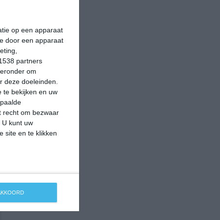
matie op een apparaat
ie door een apparaat
eting,
1538 partners
hieronder om
r deze doeleinden.
 te bekijken en uw
epaalde
et recht om bezwaar
. U kunt uw
 site en te klikken
 AKKOORD