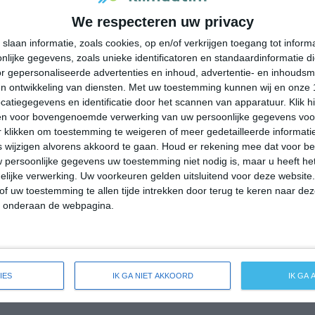
6
18
We respecteren uw privacy
slaan informatie, zoals cookies, op en/of verkrijgen toegang tot infor
5
16
lijke gegevens, zoals unieke identificatoren en standaardinformatie d
r gepersonaliseerde advertenties en inhoud, advertentie- en inhoudsm
3
21
n ontwikkeling van diensten.
Met uw toestemming kunnen wij en onze 
atiegegevens en identificatie door het scannen van apparatuur. Klik 
2
20
en voor bovengenoemde verwerking van uw persoonlijke gegevens voo
 klikken om toestemming te weigeren of meer gedetailleerde informatie
wijzigen alvorens akkoord te gaan.
Houd er rekening mee dat voor b
2
20
 persoonlijke gegevens uw toestemming niet nodig is, maar u heeft h
lijke verwerking. Uw voorkeuren gelden uitsluitend voor deze website
-100 mm =
|
101-200 mm =
|
meer dan 200 mm =
of uw toestemming te allen tijde intrekken door terug te keren naar deze
" onderaan de webpagina.
IES
IK GA NIET AKKOORD
IK GA