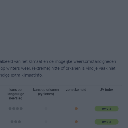
taalbeeld van het klimaat en de mogelijke weersomstandigheden
p winters weer, (extreme) hitte of orkanen is vind je vaak niet
ndige extra klimaatinfo.
kans op
kans op orkanen
zonzekerheid
UV-index
langdurige
(cyclonen)
neerslag
UV 0-3
UV 0-3