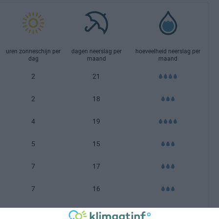
uren zonneschijn per
dagen neerslag per
hoeveelheid neerslag per
dag
maand
maand
2
21
2
18
4
19
5
15
7
17
7
16
7
17