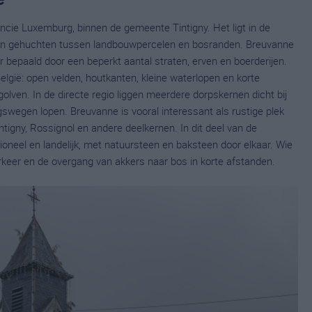
vincie Luxemburg, binnen de gemeente Tintigny. Het ligt in de
 en gehuchten tussen landbouwpercelen en bosranden. Breuvanne
 bepaald door een beperkt aantal straten, erven en boerderijen.
lgië: open velden, houtkanten, kleine waterlopen en korte
olven. In de directe regio liggen meerdere dorpskernen dicht bij
ngswegen lopen. Breuvanne is vooral interessant als rustige plek
intigny, Rossignol en andere deelkernen. In dit deel van de
oneel en landelijk, met natuursteen en baksteen door elkaar. Wie
verkeer en de overgang van akkers naar bos in korte afstanden.