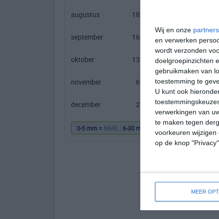
augustus
18℃
10℃
Wij en onze
partners
september
16℃
8℃
en verwerken persoon
wordt verzonden voo
oktober
13℃
4℃
doelgroepinzichten e
gebruikmaken van loc
november
6℃
1℃
toestemming te gev
U kunt ook hieronder
toestemmingskeuzes 
december
2℃
-2℃
verwerkingen van uw
te maken tegen derge
0-5 mm =
NIHIL
|
6-30 mm =
|
31-60 mm =
|
61
voorkeuren wijzigen 
op de knop "Privacy
MEER OPT