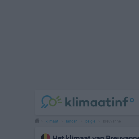
klimaat
landen
belgië
breuvanne
>
>
>
>
Het klimaat van Breuvann