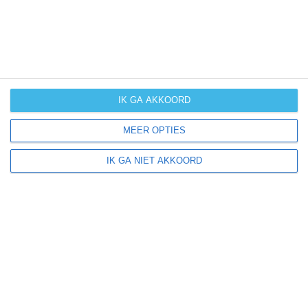
Riga ligt in:
Europa
Letland
IK GA AKKOORD
MEER OPTIES
Klimaatinfo van Riga
IK GA NIET AKKOORD
Het actuele weer en de weersvoorspelling voor de
komende dagen of weken zeggen niets over hoe het
weer in andere maanden kan zijn. Wil je een indicatie
hebben van hoe het weer gemiddeld is in Riga?
Daarvoor hebben wij handige klimaatinfo over Riga.
Bekijk de gemiddelde temperaturen, de kans op regen of
sneeuw en de normale hoeveelheid aan zonneschijn
voor deze bestemming.