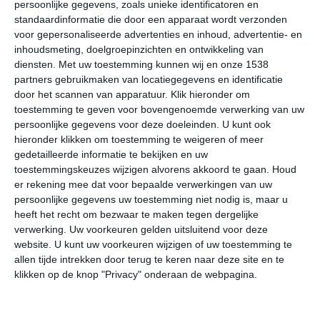
persoonlijke gegevens, zoals unieke identificatoren en
veelvuldig aanwezige bewolking is een ander element
standaardinformatie die door een apparaat wordt verzonden
waardoor Riga in winterse sferen niet voor iedereen als
voor gepersonaliseerde advertenties en inhoud, advertentie- en
beste reistijd gezien wordt. De meeste mensen geven er
inhoudsmeting, doelgroepinzichten en ontwikkeling van
de voorkeur aan om in het late najaar, de zomer of het
diensten.
Met uw toestemming kunnen wij en onze 1538
vroege najaar naar Riga te reizen.
partners gebruikmaken van locatiegegevens en identificatie
door het scannen van apparatuur. Klik hieronder om
toestemming te geven voor bovengenoemde verwerking van uw
Beste maanden voor een bezoek aan Riga
persoonlijke gegevens voor deze doeleinden. U kunt ook
hieronder klikken om toestemming te weigeren of meer
De beste reistijd voor een vakantie naar Riga is van
mei
gedetailleerde informatie te bekijken en uw
tot begin september
. Dit is de periode waarin je een
toestemmingskeuzes wijzigen alvorens akkoord te gaan.
Houd
redelijk goede kans hebt dat de weergoden je gunstig
er rekening mee dat voor bepaalde verwerkingen van uw
gezind zijn. Op tropische warmte hoef je niet zo snel te
persoonlijke gegevens uw toestemming niet nodig is, maar u
rekenen, dat komt maar sporadisch voor in Riga. Als je
heeft het recht om bezwaar te maken tegen dergelijke
kijkt naar de zomermaanden juni, juli en augustus dan
verwerking. Uw voorkeuren gelden uitsluitend voor deze
liggen de maximumtemperaturen zo rond of net iets
website. U kunt uw voorkeuren wijzigen of uw toestemming te
allen tijde intrekken door terug te keren naar deze site en te
boven de twintig graden. Op jaarbasis komen er tussen
klikken op de knop "Privacy" onderaan de webpagina.
de 15 en 25 dagen voor dat het kwik in Riga oploopt tot
de zomerse waarde van 25 graden of nog wat hoger. In
juni kun je de pech hebben dat je in een aanzienlijk