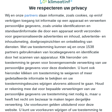
Jamaica als vakantiebestemming kiezen. Het leuke aan
We respecteren uw privacy
Jamaica is dat het veel verschillende soorten toeristen
Wij en onze
partners
slaan informatie, zoals cookies, op en/of
trekt. Zo zie je een enorm contrast tussen toeristen die
verkrijgen toegang tot informatie op een apparaat en verwerken
aan de droomstranden in luxe resorts zitten, terwijl
persoonlijke gegevens, zoals unieke identificatoren en
anderzijds het ecotoerisme veel populariteit geniet.
standaardinformatie die door een apparaat wordt verzonden
voor gepersonaliseerde advertenties en inhoud, advertentie- en
Het tropische klimaat van Jamaica zorgt ervoor dat het
inhoudsmeting, doelgroepinzichten en ontwikkeling van
er altijd warm is, maar dat het er ook flink kan regenen.
diensten.
Met uw toestemming kunnen wij en onze 1538
De hoeveelheden neerslag verschillen per locatie en
partners gebruikmaken van locatiegegevens en identificatie
door het scannen van apparatuur. Klik hieronder om
maand. Met jaarlijkse neerslagsommen die pakweg
toestemming te geven voor bovengenoemde verwerking van uw
tussen de achthonderd en ruim tweeduizend millimeter
persoonlijke gegevens voor deze doeleinden. U kunt ook
liggen is Jamaica een ietwat natte bestemming.
hieronder klikken om toestemming te weigeren of meer
Hoofdstad Kingston behoort tot de drogere plaatsen op
gedetailleerde informatie te bekijken en uw
het eiland, terwijl de populaire strandbestemming Ocho
toestemmingskeuzes wijzigen alvorens akkoord te gaan.
Houd
Rios twee keer zoveel regen kent.
er rekening mee dat voor bepaalde verwerkingen van uw
persoonlijke gegevens uw toestemming niet nodig is, maar u
Beste maanden
heeft het recht om bezwaar te maken tegen dergelijke
verwerking. Uw voorkeuren gelden uitsluitend voor deze
Als je een periode als beste reistijd voor Jamaica moet
website. U kunt uw voorkeuren wijzigen of uw toestemming te