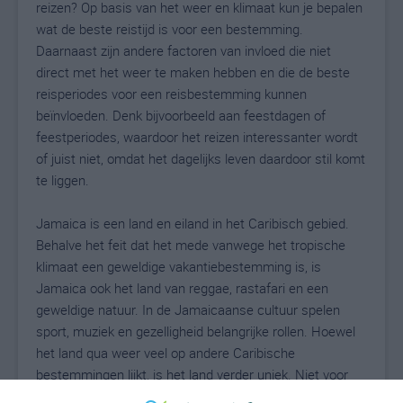
reizen? Op basis van het weer en klimaat kun je bepalen
wat de beste reistijd is voor een bestemming.
Daarnaast zijn andere factoren van invloed die niet
direct met het weer te maken hebben en die de beste
reisperiodes voor een reisbestemming kunnen
beïnvloeden. Denk bijvoorbeeld aan feestdagen of
feestperiodes, waardoor het reizen interessanter wordt
of juist niet, omdat het dagelijks leven daardoor stil komt
te liggen.
Jamaica is een land en eiland in het Caribisch gebied.
Behalve het feit dat het mede vanwege het tropische
klimaat een geweldige vakantiebestemming is, is
Jamaica ook het land van reggae, rastafari en een
geweldige natuur. In de Jamaicaanse cultuur spelen
sport, muziek en gezelligheid belangrijke rollen. Hoewel
het land qua weer veel op andere Caribische
bestemmingen lijkt, is het land verder uniek. Niet voor
niets dat de meeste toeristen zeer bewust voor