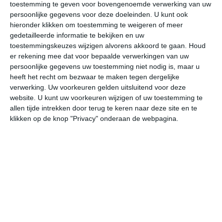
12:00
15:00
18:00
21:00
00:00
03
toestemming te geven voor bovengenoemde verwerking van uw
persoonlijke gegevens voor deze doeleinden. U kunt ook
hieronder klikken om toestemming te weigeren of meer
gedetailleerde informatie te bekijken en uw
bekijk de uitgebreide weersverwachting voor
toestemmingskeuzes wijzigen alvorens akkoord te gaan.
Houd
er rekening mee dat voor bepaalde verwerkingen van uw
Plettenbergbaai
persoonlijke gegevens uw toestemming niet nodig is, maar u
heeft het recht om bezwaar te maken tegen dergelijke
Op basis van de langjarige klimaatstatistieken, bepaalde
verwerking. Uw voorkeuren gelden uitsluitend voor deze
weerpatronen en specifieke gebeurtenissen kan een
website. U kunt uw voorkeuren wijzigen of uw toestemming te
allen tijde intrekken door terug te keren naar deze site en te
gemiddeld weerbeeld per maand samengesteld worden.
klikken op de knop "Privacy" onderaan de webpagina.
Het weer in januari
In de maand januari ligt de gemiddelde
maximumtemperatuur in Plettenbergbaai rond de 26
graden Celsius. De gemiddelde minimumtemperatuur
komt in januari uit op 16 graden. Het aantal uren dat de
zon zichtbaar is ligt in januari op deze bestemming rond
de 11 uur per dag. Binnen de hele maand valt er