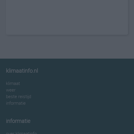
klimaatinfo.nl
klimaat
weer
beste reistijd
informatie
informatie
over klimaatinfo