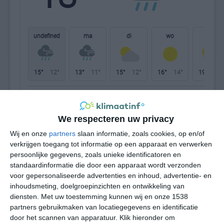
W
undefined
ma
di
wo
do
15°
12°
13°
11°
15°
12°
16°
14°
19°
15°
13°C
13°C
13°C
13°C
12°C
12
We respecteren uw privacy
12:00
15:00
18:00
21:00
00:00
03
Wij en onze
partners
slaan informatie, zoals cookies, op en/of
verkrijgen toegang tot informatie op een apparaat en verwerken
persoonlijke gegevens, zoals unieke identificatoren en
standaardinformatie die door een apparaat wordt verzonden
12:00
15:00
18:00
21:00
00:00
03
voor gepersonaliseerde advertenties en inhoud, advertentie- en
inhoudsmeting, doelgroepinzichten en ontwikkeling van
ZW 4
Z 4
ZZO 3
Z 3
ZZW 3
WZ
diensten.
Met uw toestemming kunnen wij en onze 1538
partners gebruikmaken van locatiegegevens en identificatie
door het scannen van apparatuur. Klik hieronder om