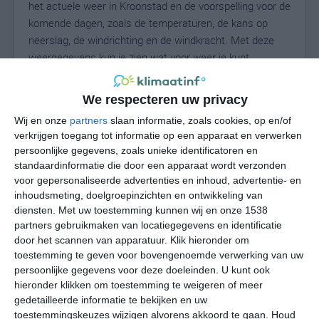
het actuele weer in Kroonstad en de voorspelling voor de
komende dagen, zoals de temperaturen, de kans op
neerslag, de windrichting en de windkracht. Met deze
weergegevens kun je zien wat voor weer je kunt
verwachten in Kroonstad. Op basis van de
klimaatstatistieken beschrijven we het weer per maand
We respecteren uw privacy
in Kroonstad. Dit is geen langetermijnverwachting, maar
Wij en onze
partners
slaan informatie, zoals cookies, op en/of
geeft het gemiddelde weerbeeld voor alle maanden van
verkrijgen toegang tot informatie op een apparaat en verwerken
het jaar. Wil je de uitgebreide weersverwachting voor
persoonlijke gegevens, zoals unieke identificatoren en
Kroonstad zien? Op de pagina met extra weerinformatie
standaardinformatie die door een apparaat wordt verzonden
tonen we de kans op sneeuw, de gevoelstemperatuur,
voor gepersonaliseerde advertenties en inhoud, advertentie- en
de zichtbaarheid, de UV-kracht, de luchtdruk en meer
inhoudsmeting, doelgroepinzichten en ontwikkeling van
goede weerinfo.
diensten.
Met uw toestemming kunnen wij en onze 1538
partners gebruikmaken van locatiegegevens en identificatie
door het scannen van apparatuur. Klik hieronder om
toestemming te geven voor bovengenoemde verwerking van uw
13
persoonlijke gegevens voor deze doeleinden. U kunt ook
N
°C
hieronder klikken om toestemming te weigeren of meer
L
gedetailleerde informatie te bekijken en uw
W
toestemmingskeuzes wijzigen alvorens akkoord te gaan.
Houd