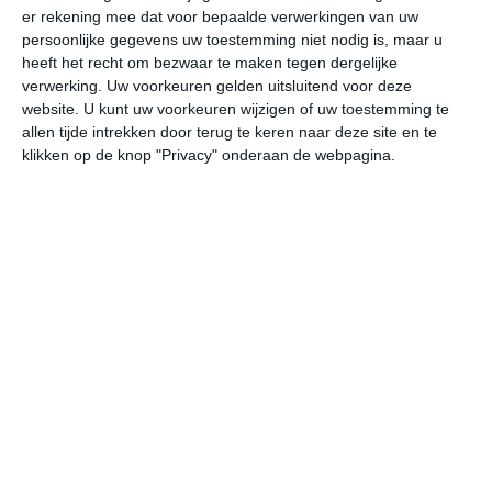
er rekening mee dat voor bepaalde verwerkingen van uw
persoonlijke gegevens uw toestemming niet nodig is, maar u
za
zo
ma
di
wo
heeft het recht om bezwaar te maken tegen dergelijke
verwerking. Uw voorkeuren gelden uitsluitend voor deze
website. U kunt uw voorkeuren wijzigen of uw toestemming te
allen tijde intrekken door terug te keren naar deze site en te
22°
5°
23°
5°
12°
6°
8°
5°
10°
5°
klikken op de knop "Privacy" onderaan de webpagina.
6°C
14°C
20°C
22°C
15°C
10
07:00
10:00
13:00
16:00
19:00
22
07:00
10:00
13:00
16:00
19:00
22
NO 2
NNO 2
NW 2
NW 2
NO 1
O
07:00
10:00
13:00
16:00
19:00
22