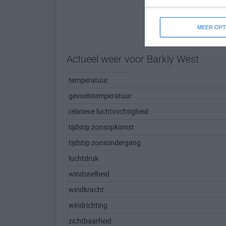
MEER OPT
Actueel weer voor Barkly West
temperatuur
gevoelstemperatuur
relatieve luchtvochtigheid
tijdstip zonsopkomst
tijdstip zonsondergang
luchtdruk
windsnelheid
windkracht
windrichting
zichtbaarheid