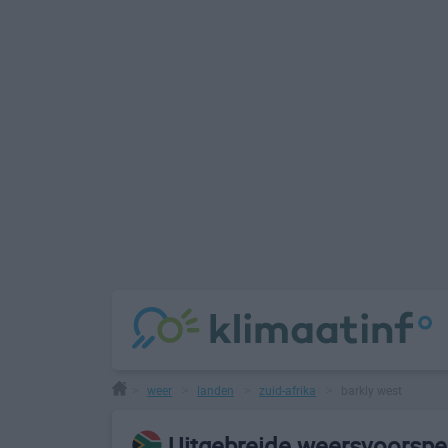
weer
landen
zuid-afrika
barkly west
>
>
>
>
Uitgebreide weersvoorspel