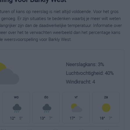
ren of kans op neerslag is niet altijd voldoende. Voor het gros
enoeg. Er zijn situaties te bedenken waarbij je meer wilt weten
ngrijker zijn dan de daadwerkelijke temperatuur. Informatie over
eer over het te verwachten weerbeeld dan het percentage kans
de weersvoorspelling voor Barkly West.
Neerslagkans: 3%
Luchtvochtigheid: 40%
Windkracht: 4
wo
do
vr
za
12°
5°
13°
7°
17°
7°
18°
7°