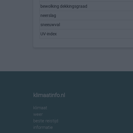
bewolking dekkingsgraad
neerslag
sneeuwval
UV-index
klimaatinfo.nl
klimaat
weer
beste reistijd
informatie