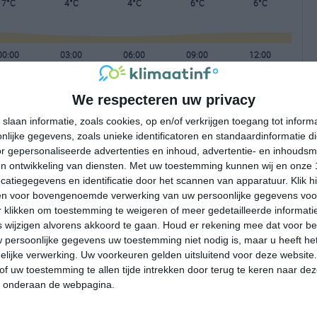
7°C
4°C
4°C
6°C
6°C
00:00
03:00
06:00
09:00
12:00
We respecteren uw privacy
00:00
03:00
06:00
09:00
12:00
slaan informatie, zoals cookies, op en/of verkrijgen toegang tot infor
lijke gegevens, zoals unieke identificatoren en standaardinformatie d
Z 4
ZZW 4
ZZW 4
ZZO 5
ZZO 5
r gepersonaliseerde advertenties en inhoud, advertentie- en inhoudsm
n ontwikkeling van diensten.
Met uw toestemming kunnen wij en onze 
atiegegevens en identificatie door het scannen van apparatuur. Klik 
00:00
03:00
06:00
09:00
12:00
en voor bovengenoemde verwerking van uw persoonlijke gegevens voo
 klikken om toestemming te weigeren of meer gedetailleerde informatie
wijzigen alvorens akkoord te gaan.
Houd er rekening mee dat voor b
 persoonlijke gegevens uw toestemming niet nodig is, maar u heeft h
lijke verwerking. Uw voorkeuren gelden uitsluitend voor deze website
of uw toestemming te allen tijde intrekken door terug te keren naar deze
" onderaan de webpagina.