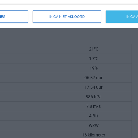
IES
IK GA NIET AKKOORD
IK GA
21℃
19℃
19%
06:57 uur
17:54 uur
886 hPa
7,8 m/s
4 Bft
WZW
16 kilometer