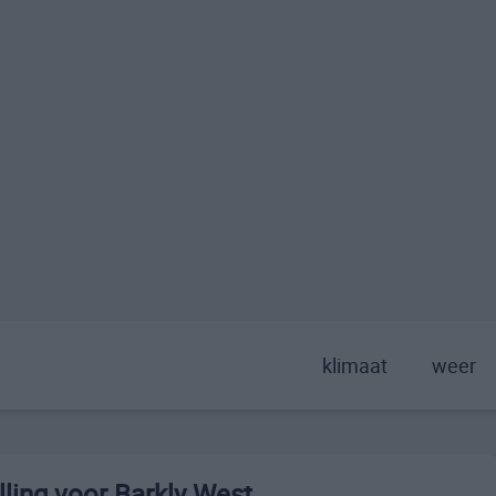
klimaat
weer
ling voor Barkly West