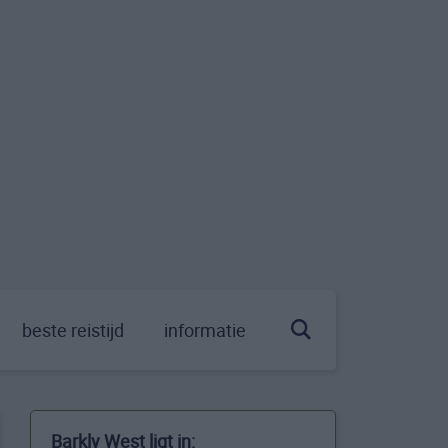
beste reistijd
informatie
Barkly West ligt in: