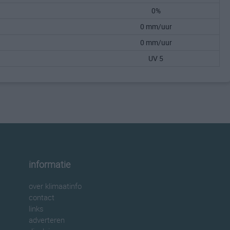
0%
0 mm/uur
0 mm/uur
UV 5
informatie
over klimaatinfo
contact
links
adverteren