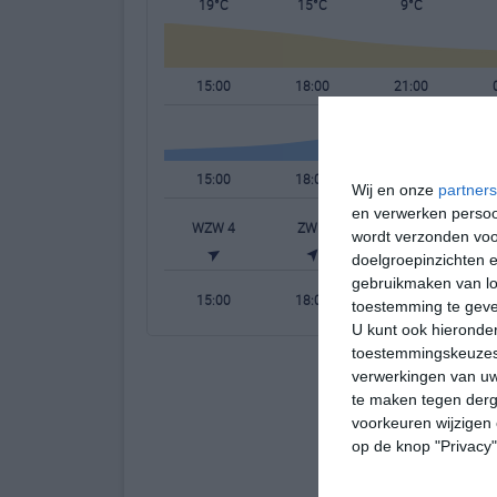
19°C
15°C
9°C
15:00
18:00
21:00
15:00
18:00
21:00
Wij en onze
partners
en verwerken persoon
WZW 4
ZW 3
ZW 4
wordt verzonden voo
doelgroepinzichten e
gebruikmaken van loc
15:00
18:00
21:00
toestemming te gev
U kunt ook hieronder
toestemmingskeuzes 
verwerkingen van uw
te maken tegen derge
voorkeuren wijzigen 
op de knop "Privacy