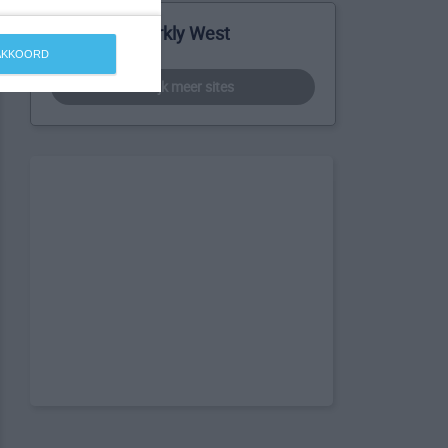
Meer over Barkly West
 AKKOORD
bekijk meer sites