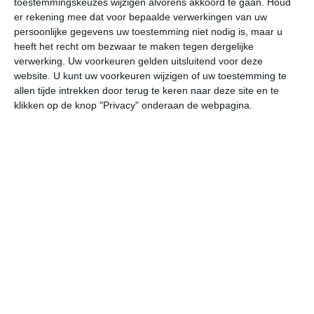
toestemmingskeuzes wijzigen alvorens akkoord te gaan.
Houd
er rekening mee dat voor bepaalde verwerkingen van uw
persoonlijke gegevens uw toestemming niet nodig is, maar u
ma
di
wo
do
vr
heeft het recht om bezwaar te maken tegen dergelijke
verwerking. Uw voorkeuren gelden uitsluitend voor deze
website. U kunt uw voorkeuren wijzigen of uw toestemming te
33°
23°
31°
23°
31°
21°
29°
21°
28°
20°
allen tijde intrekken door terug te keren naar deze site en te
klikken op de knop "Privacy" onderaan de webpagina.
31°C
31°C
28°C
26°C
25°C
24
16:00
19:00
22:00
01:00
04:00
07
16:00
19:00
22:00
01:00
04:00
07
W 3
WZW 3
ZW 2
ZW 2
WZW 2
ZZ
16:00
19:00
22:00
01:00
04:00
07