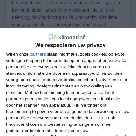
het actuele weer in Speedway en de voorspelling voor de
komende dagen, zoals de temperaturen, de kans op
neerslag, de windrichting en de windkracht. Met deze
weergegevens kun je zien wat voor weer je kunt
verwachten in Speedway. Op basis van de
klimaatstatistieken beschrijven we het weer per maand
We respecteren uw privacy
in Speedway. Dit is geen langetermijnverwachting, maar
geeft het gemiddelde weerbeeld voor alle maanden van
Wij en onze
partners
slaan informatie, zoals cookies, op en/of
het jaar. Wil je de uitgebreide weersverwachting voor
verkrijgen toegang tot informatie op een apparaat en verwerken
persoonlijke gegevens, zoals unieke identificatoren en
Speedway zien? Op de pagina met extra weerinformatie
standaardinformatie die door een apparaat wordt verzonden
tonen we de kans op sneeuw, de gevoelstemperatuur,
voor gepersonaliseerde advertenties en inhoud, advertentie- en
de zichtbaarheid, de UV-kracht, de luchtdruk en meer
inhoudsmeting, doelgroepinzichten en ontwikkeling van
goede weerinfo.
diensten.
Met uw toestemming kunnen wij en onze 1538
partners gebruikmaken van locatiegegevens en identificatie
door het scannen van apparatuur. Klik hieronder om
toestemming te geven voor bovengenoemde verwerking van uw
28
N
°C
persoonlijke gegevens voor deze doeleinden. U kunt ook
hieronder klikken om toestemming te weigeren of meer
L
gedetailleerde informatie te bekijken en uw
W