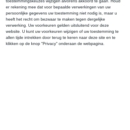
toestemmingskeuzes wijzigen alvorens akkoord te gaan.
Houd
er rekening mee dat voor bepaalde verwerkingen van uw
persoonlijke gegevens uw toestemming niet nodig is, maar u
za
zo
ma
di
wo
heeft het recht om bezwaar te maken tegen dergelijke
verwerking. Uw voorkeuren gelden uitsluitend voor deze
website. U kunt uw voorkeuren wijzigen of uw toestemming te
27°
18°
28°
14°
28°
20°
27°
19°
26°
18°
allen tijde intrekken door terug te keren naar deze site en te
klikken op de knop "Privacy" onderaan de webpagina.
21°C
20°C
22°C
25°C
26°C
25
03:00
06:00
09:00
12:00
15:00
18
03:00
06:00
09:00
12:00
15:00
18
ZZW 2
ZW 2
WZW 2
W 3
WNW 3
WN
03:00
06:00
09:00
12:00
15:00
18