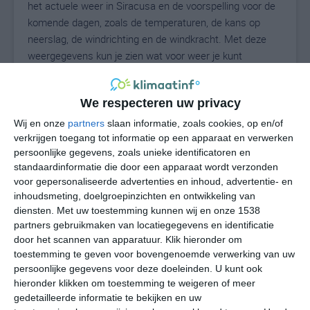
het actuele weer in Siracusa en de voorspelling voor de
komende dagen, zoals de temperaturen, de kans op
neerslag, de windrichting en de windkracht. Met deze
weergegevens kun je zien wat voor weer je kunt
verwachten in Siracusa. Op basis van de
klimaatstatistieken beschrijven we het weer per maand
We respecteren uw privacy
in Siracusa. Dit is geen langetermijnverwachting, maar
geeft het gemiddelde weerbeeld voor alle maanden van
Wij en onze
partners
slaan informatie, zoals cookies, op en/of
het jaar. Wil je de uitgebreide weersverwachting voor
verkrijgen toegang tot informatie op een apparaat en verwerken
persoonlijke gegevens, zoals unieke identificatoren en
Siracusa zien? Op de pagina met extra weerinformatie
standaardinformatie die door een apparaat wordt verzonden
tonen we de kans op sneeuw, de gevoelstemperatuur,
voor gepersonaliseerde advertenties en inhoud, advertentie- en
de zichtbaarheid, de UV-kracht, de luchtdruk en meer
inhoudsmeting, doelgroepinzichten en ontwikkeling van
goede weerinfo.
diensten.
Met uw toestemming kunnen wij en onze 1538
partners gebruikmaken van locatiegegevens en identificatie
door het scannen van apparatuur. Klik hieronder om
toestemming te geven voor bovengenoemde verwerking van uw
23
N
°C
persoonlijke gegevens voor deze doeleinden. U kunt ook
hieronder klikken om toestemming te weigeren of meer
L
gedetailleerde informatie te bekijken en uw
W