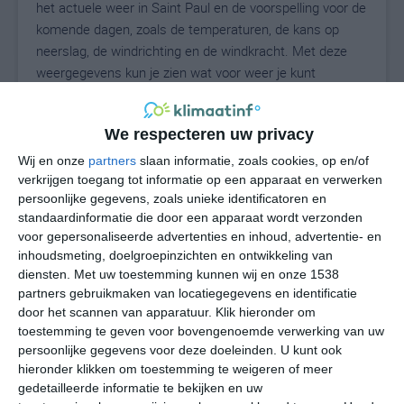
het actuele weer in Saint Paul en de voorspelling voor de
komende dagen, zoals de temperaturen, de kans op
neerslag, de windrichting en de windkracht. Met deze
weergegevens kun je zien wat voor weer je kunt
verwachten in Saint Paul. Op basis van de
klimaatstatistieken beschrijven we het weer per maand
We respecteren uw privacy
in Saint Paul. Dit is geen langetermijnverwachting, maar
geeft het gemiddelde weerbeeld voor alle maanden van
Wij en onze
partners
slaan informatie, zoals cookies, op en/of
het jaar. Wil je de uitgebreide weersverwachting voor
verkrijgen toegang tot informatie op een apparaat en verwerken
persoonlijke gegevens, zoals unieke identificatoren en
Saint Paul zien? Op de pagina met extra weerinformatie
standaardinformatie die door een apparaat wordt verzonden
tonen we de kans op sneeuw, de gevoelstemperatuur,
voor gepersonaliseerde advertenties en inhoud, advertentie- en
de zichtbaarheid, de UV-kracht, de luchtdruk en meer
inhoudsmeting, doelgroepinzichten en ontwikkeling van
goede weerinfo.
diensten.
Met uw toestemming kunnen wij en onze 1538
partners gebruikmaken van locatiegegevens en identificatie
door het scannen van apparatuur. Klik hieronder om
toestemming te geven voor bovengenoemde verwerking van uw
24
N
°C
persoonlijke gegevens voor deze doeleinden. U kunt ook
hieronder klikken om toestemming te weigeren of meer
L
gedetailleerde informatie te bekijken en uw
W