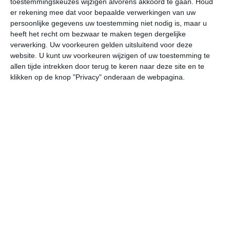
toestemmingskeuzes wijzigen alvorens akkoord te gaan.
Houd
er rekening mee dat voor bepaalde verwerkingen van uw
persoonlijke gegevens uw toestemming niet nodig is, maar u
vr
za
zo
ma
di
heeft het recht om bezwaar te maken tegen dergelijke
verwerking. Uw voorkeuren gelden uitsluitend voor deze
website. U kunt uw voorkeuren wijzigen of uw toestemming te
28°
20°
30°
20°
30°
19°
32°
21°
30°
22°
allen tijde intrekken door terug te keren naar deze site en te
klikken op de knop "Privacy" onderaan de webpagina.
27°C
27°C
25°C
22°C
21°C
21
14:00
17:00
20:00
23:00
02:00
05
14:00
17:00
20:00
23:00
02:00
05
ZZW 2
ZZW 2
Z 2
ZZW 1
ZZW 1
ZZ
14:00
17:00
20:00
23:00
02:00
05