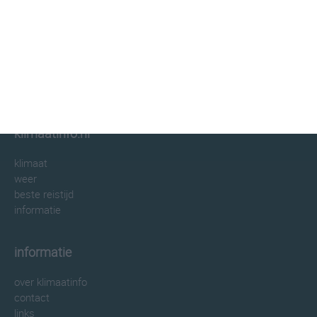
klimaatinfo.nl
klimaat
weer
beste reistijd
informatie
informatie
over klimaatinfo
contact
links