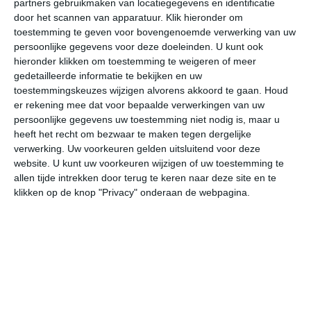
partners gebruikmaken van locatiegegevens en identificatie
door het scannen van apparatuur. Klik hieronder om
toestemming te geven voor bovengenoemde verwerking van uw
25°
18°
28°
16°
28°
21°
27°
20°
25°
18°
persoonlijke gegevens voor deze doeleinden. U kunt ook
hieronder klikken om toestemming te weigeren of meer
24°C
25°C
24°C
20°C
18°C
17
gedetailleerde informatie te bekijken en uw
toestemmingskeuzes wijzigen alvorens akkoord te gaan.
Houd
er rekening mee dat voor bepaalde verwerkingen van uw
12:00
15:00
18:00
21:00
00:00
03
persoonlijke gegevens uw toestemming niet nodig is, maar u
heeft het recht om bezwaar te maken tegen dergelijke
verwerking. Uw voorkeuren gelden uitsluitend voor deze
website. U kunt uw voorkeuren wijzigen of uw toestemming te
12:00
15:00
18:00
21:00
00:00
03
allen tijde intrekken door terug te keren naar deze site en te
klikken op de knop "Privacy" onderaan de webpagina.
NNW 2
N 2
NNO 1
OZO 1
ZZO 1
ZZ
12:00
15:00
18:00
21:00
00:00
03