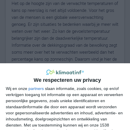
Het op de hoogte zijn van de verwachte temperaturen of
kans op neerslag is niet altijd voldoende. Voor het gros
van de mensen is een globale weersverwachting
genoeg. Er zijn situaties te bedenken waarbij je meer wilt
weten over het weer. Zo kan de gevoelstemperatuur
belangrijker zijn dan de daadwerkelijke temperatuur.
Informatie over de dekkingsgraad van de bewolking zegt
soms meer over het te verwachten weerbeeld dan het
percentage kans op zonneschijn. Daarom vind je hier de
uitgebreide weersvoorspelling voor Porter.
We respecteren uw privacy
22
Wij en onze
partners
slaan informatie, zoals cookies, op en/of
N
°C
verkrijgen toegang tot informatie op een apparaat en verwerken
L
persoonlijke gegevens, zoals unieke identificatoren en
standaardinformatie die door een apparaat wordt verzonden
W
voor gepersonaliseerde advertenties en inhoud, advertentie- en
inhoudsmeting, doelgroepinzichten en ontwikkeling van
za
zo
ma
di
wo
diensten.
Met uw toestemming kunnen wij en onze 1538