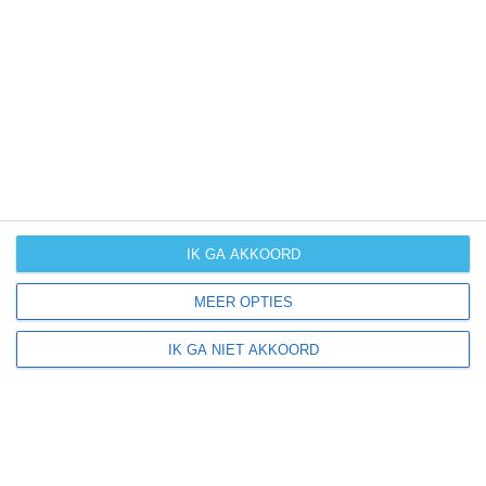
UV-index
UV 7
Porter ligt in:
Amerika
Noord-Amerika
Verenigde Staten van Amerika
IK GA AKKOORD
Indiana
MEER OPTIES
IK GA NIET AKKOORD
Klimaatinfo van Indiana
Het actuele weer en de weersvoorspelling voor de
komende dagen of weken zeggen niets over hoe het
weer in andere maanden kan zijn. Wil je een indicatie
hebben van hoe het weer gemiddeld is in Indiana?