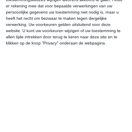
er rekening mee dat voor bepaalde verwerkingen van uw
vr
za
zo
ma
di
persoonlijke gegevens uw toestemming niet nodig is, maar u
heeft het recht om bezwaar te maken tegen dergelijke
verwerking. Uw voorkeuren gelden uitsluitend voor deze
29°
21°
30°
21°
31°
20°
32°
22°
32°
23°
website. U kunt uw voorkeuren wijzigen of uw toestemming te
allen tijde intrekken door terug te keren naar deze site en te
26°C
28°C
28°C
26°C
23°C
22
klikken op de knop "Privacy" onderaan de webpagina.
11:00
14:00
17:00
20:00
23:00
02
11:00
14:00
17:00
20:00
23:00
02
Z 2
ZZW 2
ZZW 2
ZZW 1
Z 1
ZZ
11:00
14:00
17:00
20:00
23:00
02