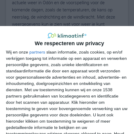
actuele weer in Odón en de voorspelling voor de
komende dagen, zoals de temperaturen, de kans op
neerslag, de windrichting en de windkracht. Met deze
weergegevens kun je zien wat voor weer je kunt
verwachten in Odón. Op basis van de klimaatstatistieken
beschrijven we het weer per maand in Odón. Dit is geen
We respecteren uw privacy
langetermijnverwachting, maar geeft het gemiddelde
weerbeeld voor alle maanden van het jaar. Wil je de
Wij en onze
partners
slaan informatie, zoals cookies, op en/of
verkrijgen toegang tot informatie op een apparaat en verwerken
uitgebreide weersverwachting voor Odón zien? Op de
persoonlijke gegevens, zoals unieke identificatoren en
pagina met extra weerinformatie tonen we de kans op
standaardinformatie die door een apparaat wordt verzonden
sneeuw, de gevoelstemperatuur, de zichtbaarheid, de
voor gepersonaliseerde advertenties en inhoud, advertentie- en
UV-kracht, de luchtdruk en meer goede weerinfo.
inhoudsmeting, doelgroepinzichten en ontwikkeling van
diensten.
Met uw toestemming kunnen wij en onze 1538
partners gebruikmaken van locatiegegevens en identificatie
door het scannen van apparatuur. Klik hieronder om
25
N
°C
toestemming te geven voor bovengenoemde verwerking van uw
persoonlijke gegevens voor deze doeleinden. U kunt ook
L
hieronder klikken om toestemming te weigeren of meer
W
gedetailleerde informatie te bekijken en uw
toestemmingskeuzes wijzigen alvorens akkoord te gaan.
Houd