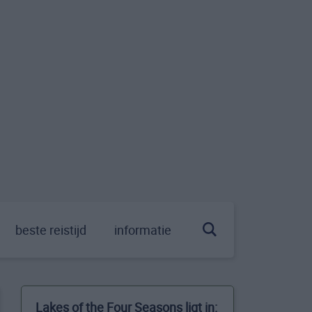
beste reistijd
informatie
Lakes of the Four Seasons ligt in: