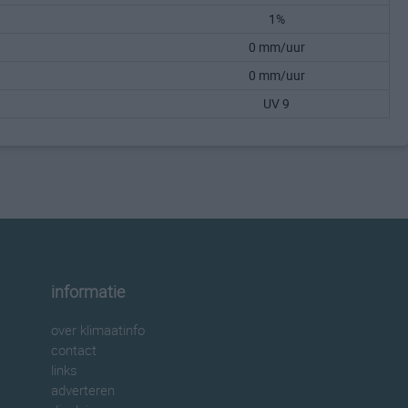
1%
0 mm/uur
0 mm/uur
UV 9
informatie
over klimaatinfo
contact
links
adverteren