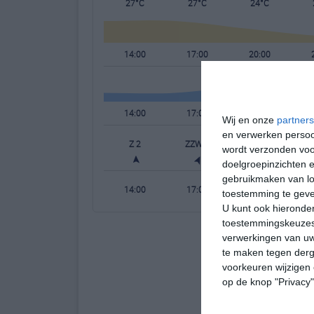
27°C
27°C
24°C
14:00
17:00
20:00
14:00
17:00
20:00
Wij en onze
partners
en verwerken persoon
Z 2
ZZW 2
ZZW 2
wordt verzonden voo
doelgroepinzichten e
gebruikmaken van loc
14:00
17:00
20:00
toestemming te gev
U kunt ook hieronder
toestemmingskeuzes 
verwerkingen van uw
te maken tegen derge
voorkeuren wijzigen 
op de knop "Privacy