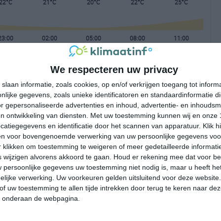
22°C
21°C
20°C
22°C
25°C
23:00
02:00
05:00
08:00
11:00
We respecteren uw privacy
23:00
02:00
05:00
08:00
11:00
slaan informatie, zoals cookies, op en/of verkrijgen toegang tot infor
lijke gegevens, zoals unieke identificatoren en standaardinformatie d
ZZW 2
ZW 2
WZW 2
W 2
NW 2
r gepersonaliseerde advertenties en inhoud, advertentie- en inhoudsm
n ontwikkeling van diensten.
Met uw toestemming kunnen wij en onze 
atiegegevens en identificatie door het scannen van apparatuur. Klik 
23:00
02:00
05:00
08:00
11:00
en voor bovengenoemde verwerking van uw persoonlijke gegevens voo
 klikken om toestemming te weigeren of meer gedetailleerde informatie
wijzigen alvorens akkoord te gaan.
Houd er rekening mee dat voor b
 persoonlijke gegevens uw toestemming niet nodig is, maar u heeft h
lijke verwerking. Uw voorkeuren gelden uitsluitend voor deze website
of uw toestemming te allen tijde intrekken door terug te keren naar deze
" onderaan de webpagina.