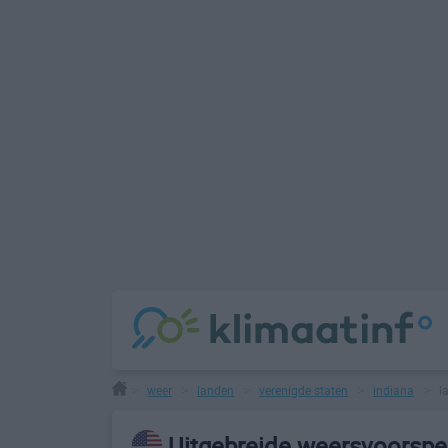
weer
landen
verenigde staten
indiana
l
>
>
>
>
>
Uitgebreide weersvoorspel