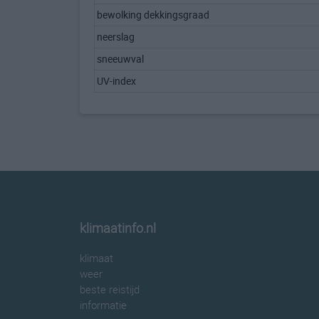
bewolking dekkingsgraad
neerslag
sneeuwval
UV-index
klimaatinfo.nl
klimaat
weer
beste reistijd
informatie