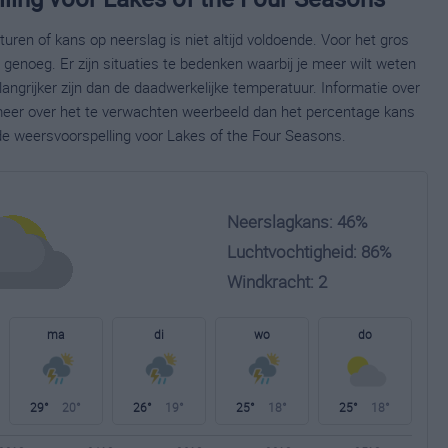
ren of kans op neerslag is niet altijd voldoende. Voor het gros
enoeg. Er zijn situaties te bedenken waarbij je meer wilt weten
ngrijker zijn dan de daadwerkelijke temperatuur. Informatie over
eer over het te verwachten weerbeeld dan het percentage kans
ide weersvoorspelling voor Lakes of the Four Seasons.
Neerslagkans: 46%
Luchtvochtigheid: 86%
Windkracht: 2
ma
di
wo
do
29°
20°
26°
19°
25°
18°
25°
18°