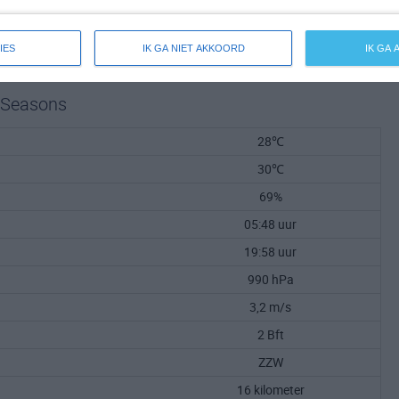
IES
IK GA NIET AKKOORD
IK GA
r Seasons
28℃
30℃
69%
05:48 uur
19:58 uur
990 hPa
3,2 m/s
2 Bft
ZZW
16 kilometer