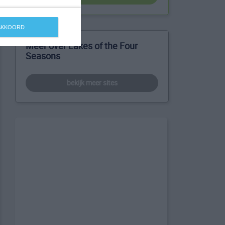
 AKKOORD
Meer over Lakes of the Four
Seasons
bekijk meer sites