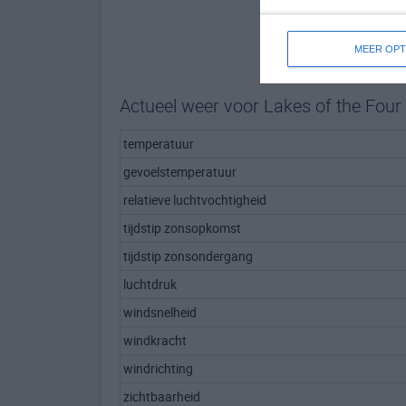
MEER OPT
Actueel weer voor Lakes of the Fou
temperatuur
gevoelstemperatuur
relatieve luchtvochtigheid
tijdstip zonsopkomst
tijdstip zonsondergang
luchtdruk
windsnelheid
windkracht
windrichting
zichtbaarheid