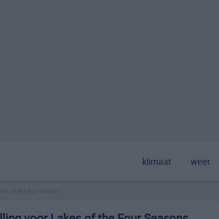
klimaat
weer
akes of the four seasons
ling voor Lakes of the Four Seasons