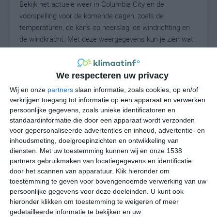
Bekijk het actuele weer in Columbia City en de
voorspelling voor de komende dagen, zoals de
temperaturen, de kans op neerslag, de windrichting en
de windkracht. Met deze weergegevens kun je zien wat
voor weer je kunt verwachten in Columbia City. Op basis
van de klimaatstatistieken beschrijven we het weer per
maand in Columbia City. Dit is geen
We respecteren uw privacy
langetermijnverwachting, maar geeft het gemiddelde
Wij en onze
partners
slaan informatie, zoals cookies, op en/of
weerbeeld voor alle maanden van het jaar. Wil je de
verkrijgen toegang tot informatie op een apparaat en verwerken
uitgebreide weersverwachting voor Columbia City zien?
persoonlijke gegevens, zoals unieke identificatoren en
Op de pagina met extra weerinformatie tonen we de
standaardinformatie die door een apparaat wordt verzonden
voor gepersonaliseerde advertenties en inhoud, advertentie- en
kans op sneeuw, de gevoelstemperatuur, de
inhoudsmeting, doelgroepinzichten en ontwikkeling van
zichtbaarheid, de UV-kracht, de luchtdruk en meer goede
diensten.
Met uw toestemming kunnen wij en onze 1538
weerinfo.
partners gebruikmaken van locatiegegevens en identificatie
door het scannen van apparatuur. Klik hieronder om
toestemming te geven voor bovengenoemde verwerking van uw
persoonlijke gegevens voor deze doeleinden. U kunt ook
24
N
°C
hieronder klikken om toestemming te weigeren of meer
L
gedetailleerde informatie te bekijken en uw