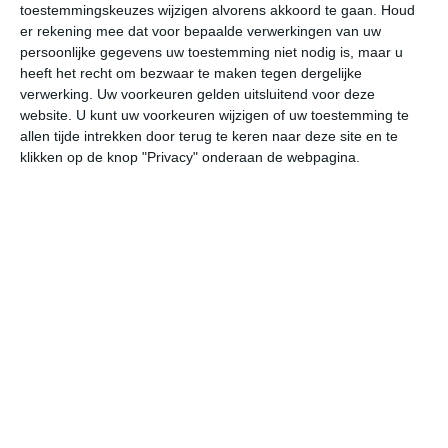
toestemmingskeuzes wijzigen alvorens akkoord te gaan.
Houd
W
er rekening mee dat voor bepaalde verwerkingen van uw
persoonlijke gegevens uw toestemming niet nodig is, maar u
ma
di
wo
do
vr
heeft het recht om bezwaar te maken tegen dergelijke
verwerking. Uw voorkeuren gelden uitsluitend voor deze
website. U kunt uw voorkeuren wijzigen of uw toestemming te
allen tijde intrekken door terug te keren naar deze site en te
30°
20°
27°
19°
28°
19°
26°
18°
25°
16°
klikken op de knop "Privacy" onderaan de webpagina.
21°C
22°C
26°C
28°C
28°C
24
06:00
09:00
12:00
15:00
18:00
21
06:00
09:00
12:00
15:00
18:00
21
WZW 2
ZW 2
WZW 3
WZW 3
WZW 2
WZ