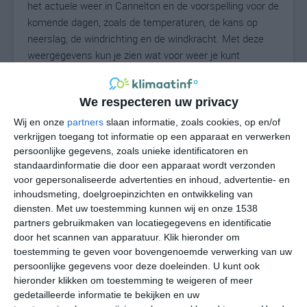
het actuele weer in Cannelton en de voorspelling voor de
komende dagen, zoals de temperaturen, de kans op
neerslag, de windrichting en de windkracht. Met deze
weergegevens kun je zien wat voor weer je kunt
verwachten in Cannelton. Op basis van de
klimaatstatistieken beschrijven we het weer per maand
We respecteren uw privacy
in Cannelton. Dit is geen langetermijnverwachting, maar
geeft het gemiddelde weerbeeld voor alle maanden van
Wij en onze
partners
slaan informatie, zoals cookies, op en/of
het jaar. Wil je de uitgebreide weersverwachting voor
verkrijgen toegang tot informatie op een apparaat en verwerken
persoonlijke gegevens, zoals unieke identificatoren en
Cannelton zien? Op de pagina met extra weerinformatie
standaardinformatie die door een apparaat wordt verzonden
tonen we de kans op sneeuw, de gevoelstemperatuur,
voor gepersonaliseerde advertenties en inhoud, advertentie- en
de zichtbaarheid, de UV-kracht, de luchtdruk en meer
inhoudsmeting, doelgroepinzichten en ontwikkeling van
goede weerinfo.
diensten.
Met uw toestemming kunnen wij en onze 1538
partners gebruikmaken van locatiegegevens en identificatie
door het scannen van apparatuur. Klik hieronder om
toestemming te geven voor bovengenoemde verwerking van uw
26
N
°C
persoonlijke gegevens voor deze doeleinden. U kunt ook
hieronder klikken om toestemming te weigeren of meer
L
gedetailleerde informatie te bekijken en uw
W