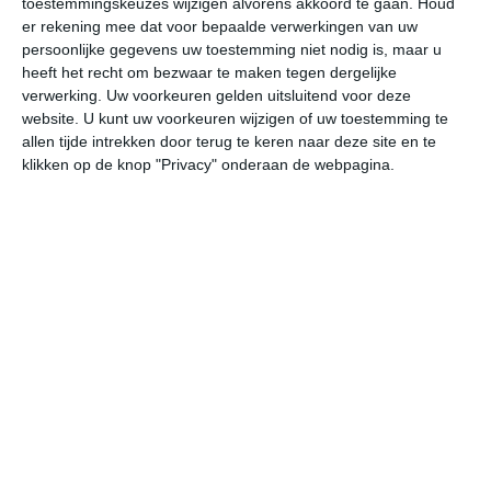
toestemmingskeuzes wijzigen alvorens akkoord te gaan.
Houd
er rekening mee dat voor bepaalde verwerkingen van uw
persoonlijke gegevens uw toestemming niet nodig is, maar u
za
zo
ma
di
wo
heeft het recht om bezwaar te maken tegen dergelijke
verwerking. Uw voorkeuren gelden uitsluitend voor deze
website. U kunt uw voorkeuren wijzigen of uw toestemming te
32°
22°
32°
21°
33°
22°
33°
23°
32°
22°
allen tijde intrekken door terug te keren naar deze site en te
klikken op de knop "Privacy" onderaan de webpagina.
29°C
31°C
31°C
26°C
23°C
22
11:00
14:00
17:00
20:00
23:00
02
11:00
14:00
17:00
20:00
23:00
02
WZW 2
WZW 2
WZW 2
ZZW 1
ZZW 1
ZZ
11:00
14:00
17:00
20:00
23:00
02