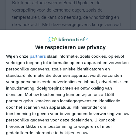
Bekijk het actuele weer in Broad Ripple en de
voorspelling voor de komende dagen, zoals de
temperaturen, de kans op neerslag, de windrichting en
de windkracht. Met deze weergegevens kun je zien wat
voor weer je kunt verwachten in Broad Ripple. Op basis
van de klimaatstatistieken beschrijven we het weer per
maand in Broad Ripple. Dit is geen
We respecteren uw privacy
langetermijnverwachting, maar geeft het gemiddelde
Wij en onze
partners
slaan informatie, zoals cookies, op en/of
weerbeeld voor alle maanden van het jaar. Wil je de
verkrijgen toegang tot informatie op een apparaat en verwerken
uitgebreide weersverwachting voor Broad Ripple zien?
persoonlijke gegevens, zoals unieke identificatoren en
Op de pagina met extra weerinformatie tonen we de
standaardinformatie die door een apparaat wordt verzonden
voor gepersonaliseerde advertenties en inhoud, advertentie- en
kans op sneeuw, de gevoelstemperatuur, de
inhoudsmeting, doelgroepinzichten en ontwikkeling van
zichtbaarheid, de UV-kracht, de luchtdruk en meer goede
diensten.
Met uw toestemming kunnen wij en onze 1538
weerinfo.
partners gebruikmaken van locatiegegevens en identificatie
door het scannen van apparatuur. Klik hieronder om
toestemming te geven voor bovengenoemde verwerking van uw
persoonlijke gegevens voor deze doeleinden. U kunt ook
24
N
°C
hieronder klikken om toestemming te weigeren of meer
L
gedetailleerde informatie te bekijken en uw