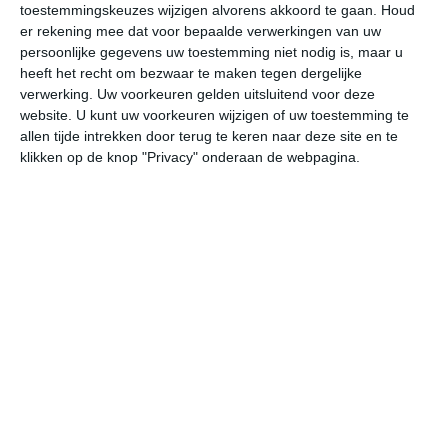
toestemmingskeuzes wijzigen alvorens akkoord te gaan.
Houd
W
er rekening mee dat voor bepaalde verwerkingen van uw
persoonlijke gegevens uw toestemming niet nodig is, maar u
do
vr
za
zo
ma
heeft het recht om bezwaar te maken tegen dergelijke
verwerking. Uw voorkeuren gelden uitsluitend voor deze
website. U kunt uw voorkeuren wijzigen of uw toestemming te
allen tijde intrekken door terug te keren naar deze site en te
27°
20°
28°
20°
29°
21°
30°
18°
31°
21°
klikken op de knop "Privacy" onderaan de webpagina.
23°C
25°C
23°C
21°C
21°C
21
17:00
20:00
23:00
02:00
05:00
08
17:00
20:00
23:00
02:00
05:00
08
WZW 2
NNW 1
OZO 1
Z 1
ZZW 1
Z