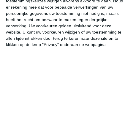
toestemmingskeuzes wijzigen alvorens akkoord te gaan.
Houd
er rekening mee dat voor bepaalde verwerkingen van uw
persoonlijke gegevens uw toestemming niet nodig is, maar u
do
vr
za
zo
ma
heeft het recht om bezwaar te maken tegen dergelijke
verwerking. Uw voorkeuren gelden uitsluitend voor deze
website. U kunt uw voorkeuren wijzigen of uw toestemming te
37°
18°
38°
19°
35°
19°
34°
17°
33°
16°
allen tijde intrekken door terug te keren naar deze site en te
klikken op de knop "Privacy" onderaan de webpagina.
15°C
24°C
31°C
35°C
36°C
30
06:00
09:00
12:00
15:00
18:00
21
06:00
09:00
12:00
15:00
18:00
21
NNW 1
NO 1
OZO 2
ZO 2
WNW 2
NW
06:00
09:00
12:00
15:00
18:00
21