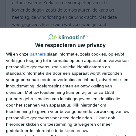
actuele weer in Yreka en de voorspelling voor de
komende dagen, zoals de temperaturen, de kans op
neerslag, de windrichting en de windkracht. Met deze
weergegevens kun je zien wat voor weer je kunt
verwachten in Yreka. Op basis van de
klimaatstatistieken beschrijven we het weer per maand
We respecteren uw privacy
in Yreka. Dit is geen langetermijnverwachting, maar
geeft het gemiddelde weerbeeld voor alle maanden van
Wij en onze
partners
slaan informatie, zoals cookies, op en/of
het jaar. Wil je de uitgebreide weersverwachting voor
verkrijgen toegang tot informatie op een apparaat en verwerken
persoonlijke gegevens, zoals unieke identificatoren en
Yreka zien? Op de pagina met extra weerinformatie
standaardinformatie die door een apparaat wordt verzonden
tonen we de kans op sneeuw, de gevoelstemperatuur,
voor gepersonaliseerde advertenties en inhoud, advertentie- en
de zichtbaarheid, de UV-kracht, de luchtdruk en meer
inhoudsmeting, doelgroepinzichten en ontwikkeling van
goede weerinfo.
diensten.
Met uw toestemming kunnen wij en onze 1538
partners gebruikmaken van locatiegegevens en identificatie
door het scannen van apparatuur. Klik hieronder om
toestemming te geven voor bovengenoemde verwerking van uw
28
N
°C
persoonlijke gegevens voor deze doeleinden. U kunt ook
hieronder klikken om toestemming te weigeren of meer
L
gedetailleerde informatie te bekijken en uw
W