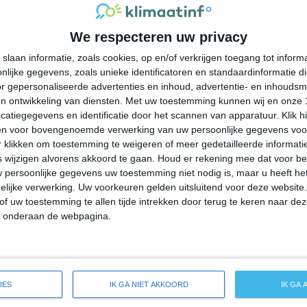
27°
14°
23°
13°
23°
13°
18°
14°
We respecteren uw privacy
13°C
13°C
12°C
15°C
19°C
slaan informatie, zoals cookies, op en/of verkrijgen toegang tot infor
lijke gegevens, zoals unieke identificatoren en standaardinformatie d
00:00
03:00
06:00
09:00
12:00
r gepersonaliseerde advertenties en inhoud, advertentie- en inhoudsm
n ontwikkeling van diensten.
Met uw toestemming kunnen wij en onze 
atiegegevens en identificatie door het scannen van apparatuur. Klik 
en voor bovengenoemde verwerking van uw persoonlijke gegevens voo
00:00
03:00
06:00
09:00
12:00
 klikken om toestemming te weigeren of meer gedetailleerde informatie
wijzigen alvorens akkoord te gaan.
Houd er rekening mee dat voor b
 persoonlijke gegevens uw toestemming niet nodig is, maar u heeft h
ZW 1
WZW 2
WZW 2
ZW 2
ZW 3
lijke verwerking. Uw voorkeuren gelden uitsluitend voor deze website
of uw toestemming te allen tijde intrekken door terug te keren naar deze
" onderaan de webpagina.
00:00
03:00
06:00
09:00
12:00
ide weersverwachting voor Strawberry
IES
IK GA NIET AKKOORD
IK GA