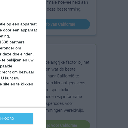
sneeuw en de normale hoeveelheid aan
zonneschijn voor deze bestemming.
klimaatinfo van Californië
matie op een apparaat
ie door een apparaat
eting,
1538 partners
hieronder om
Beste reistijd
r deze doeleinden.
 te bekijken en uw
Het weer is een belangrijke factor bij het
epaalde
reizen. Wil je weten wat de beste
et recht om bezwaar
maanden zijn om naar Californië te
. U kunt uw
reizen? Op basis van klimaatgegevens,
 site en te klikken
weersextremen en specifieke
weerinformatie bieden wij informatie
over de beste reisperiodes voor
duizenden bestemmingen wereldwijd.
 AKKOORD
beste reistijd voor Californië