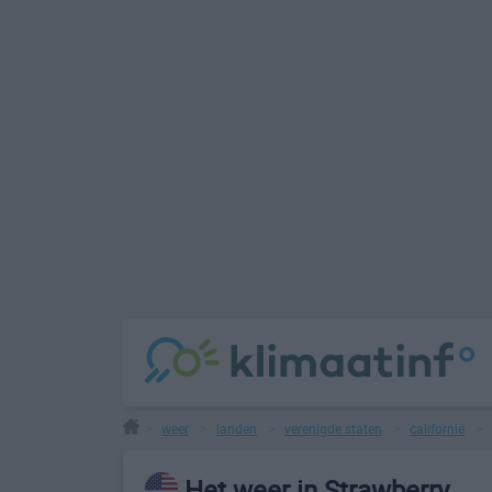
weer
landen
verenigde staten
californië
>
>
>
>
>
Het weer in Strawberry