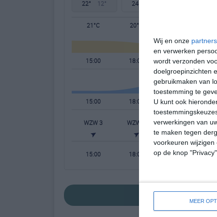
22°
12°
24°
12°
26°
13°
21°C
20°C
15°C
Wij en onze
partners
en verwerken persoon
15:00
18:00
21:00
wordt verzonden voo
doelgroepinzichten e
gebruikmaken van loc
toestemming te gev
15:00
18:00
21:00
U kunt ook hieronder
toestemmingskeuzes 
verwerkingen van uw
WZW 3
WZW 2
WZW 2
W
te maken tegen derge
voorkeuren wijzigen 
op de knop "Privacy
15:00
18:00
21:00
bekijk de uitgebre
MEER OPT