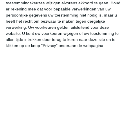
toestemmingskeuzes wijzigen alvorens akkoord te gaan.
Houd
W
er rekening mee dat voor bepaalde verwerkingen van uw
persoonlijke gegevens uw toestemming niet nodig is, maar u
za
zo
ma
di
wo
heeft het recht om bezwaar te maken tegen dergelijke
verwerking. Uw voorkeuren gelden uitsluitend voor deze
website. U kunt uw voorkeuren wijzigen of uw toestemming te
allen tijde intrekken door terug te keren naar deze site en te
42°
24°
41°
25°
39°
25°
37°
24°
38°
23°
klikken op de knop "Privacy" onderaan de webpagina.
26°C
26°C
33°C
39°C
41°C
38
05:00
08:00
11:00
14:00
17:00
20
05:00
08:00
11:00
14:00
17:00
20
NNW 2
NNO 2
ZZO 2
Z 2
Z 2
W