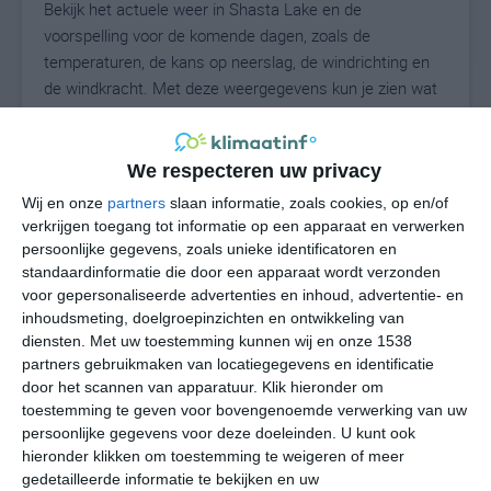
Bekijk het actuele weer in Shasta Lake en de
voorspelling voor de komende dagen, zoals de
temperaturen, de kans op neerslag, de windrichting en
de windkracht. Met deze weergegevens kun je zien wat
voor weer je kunt verwachten in Shasta Lake. Op basis
van de klimaatstatistieken beschrijven we het weer per
maand in Shasta Lake. Dit is geen
We respecteren uw privacy
langetermijnverwachting, maar geeft het gemiddelde
Wij en onze
partners
slaan informatie, zoals cookies, op en/of
weerbeeld voor alle maanden van het jaar. Wil je de
verkrijgen toegang tot informatie op een apparaat en verwerken
uitgebreide weersverwachting voor Shasta Lake zien?
persoonlijke gegevens, zoals unieke identificatoren en
Op de pagina met extra weerinformatie tonen we de
standaardinformatie die door een apparaat wordt verzonden
voor gepersonaliseerde advertenties en inhoud, advertentie- en
kans op sneeuw, de gevoelstemperatuur, de
inhoudsmeting, doelgroepinzichten en ontwikkeling van
zichtbaarheid, de UV-kracht, de luchtdruk en meer goede
diensten.
Met uw toestemming kunnen wij en onze 1538
weerinfo.
partners gebruikmaken van locatiegegevens en identificatie
door het scannen van apparatuur. Klik hieronder om
toestemming te geven voor bovengenoemde verwerking van uw
persoonlijke gegevens voor deze doeleinden. U kunt ook
32
N
°C
hieronder klikken om toestemming te weigeren of meer
L
gedetailleerde informatie te bekijken en uw