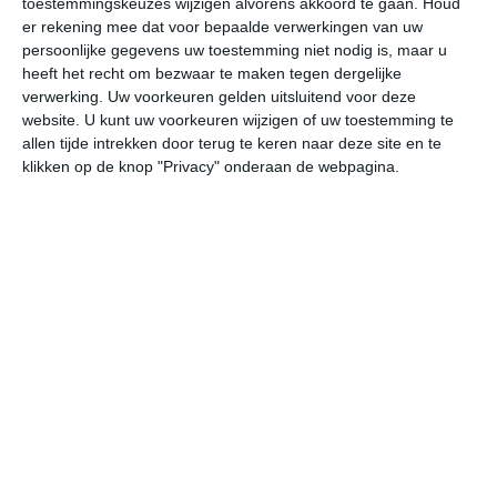
toestemmingskeuzes wijzigen alvorens akkoord te gaan.
Houd
er rekening mee dat voor bepaalde verwerkingen van uw
persoonlijke gegevens uw toestemming niet nodig is, maar u
ma
di
wo
do
vr
heeft het recht om bezwaar te maken tegen dergelijke
verwerking. Uw voorkeuren gelden uitsluitend voor deze
website. U kunt uw voorkeuren wijzigen of uw toestemming te
40°
22°
38°
21°
36°
22°
33°
19°
33°
16°
allen tijde intrekken door terug te keren naar deze site en te
klikken op de knop "Privacy" onderaan de webpagina.
26°C
24°C
27°C
34°C
38°C
39
02:00
05:00
08:00
11:00
14:00
17
02:00
05:00
08:00
11:00
14:00
17
O 1
ONO 1
NNW 2
NNW 1
NW 2
NW
02:00
05:00
08:00
11:00
14:00
17