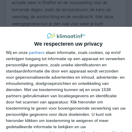
actuele weer in Shafter en de voorspelling voor de
komende dagen, zoals de temperaturen, de kans op
neerslag, de windrichting en de windkracht. Met deze
weergegevens kun je zien wat voor weer je kunt
verwachten in Shafter. Op basis van de
klimaatstatistieken beschrijven we het weer per maand
We respecteren uw privacy
in Shafter. Dit is geen langetermijnverwachting, maar
geeft het gemiddelde weerbeeld voor alle maanden van
Wij en onze
partners
slaan informatie, zoals cookies, op en/of
het jaar. Wil je de uitgebreide weersverwachting voor
verkrijgen toegang tot informatie op een apparaat en verwerken
persoonlijke gegevens, zoals unieke identificatoren en
Shafter zien? Op de pagina met extra weerinformatie
standaardinformatie die door een apparaat wordt verzonden
tonen we de kans op sneeuw, de gevoelstemperatuur,
voor gepersonaliseerde advertenties en inhoud, advertentie- en
de zichtbaarheid, de UV-kracht, de luchtdruk en meer
inhoudsmeting, doelgroepinzichten en ontwikkeling van
goede weerinfo.
diensten.
Met uw toestemming kunnen wij en onze 1538
partners gebruikmaken van locatiegegevens en identificatie
door het scannen van apparatuur. Klik hieronder om
toestemming te geven voor bovengenoemde verwerking van uw
31
N
°C
persoonlijke gegevens voor deze doeleinden. U kunt ook
hieronder klikken om toestemming te weigeren of meer
L
gedetailleerde informatie te bekijken en uw
W