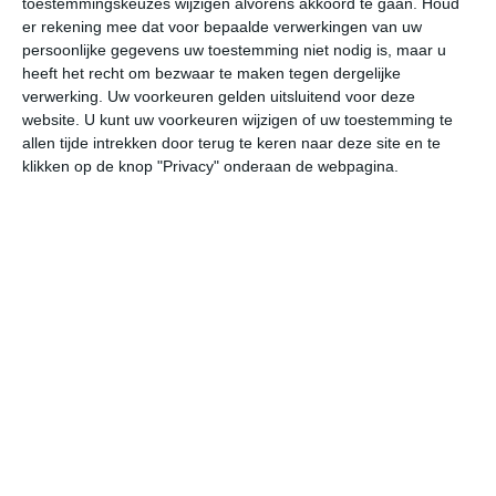
toestemmingskeuzes wijzigen alvorens akkoord te gaan.
Houd
er rekening mee dat voor bepaalde verwerkingen van uw
persoonlijke gegevens uw toestemming niet nodig is, maar u
vr
za
zo
ma
di
heeft het recht om bezwaar te maken tegen dergelijke
verwerking. Uw voorkeuren gelden uitsluitend voor deze
website. U kunt uw voorkeuren wijzigen of uw toestemming te
43°
28°
45°
29°
44°
30°
43°
30°
43°
29°
allen tijde intrekken door terug te keren naar deze site en te
klikken op de knop "Privacy" onderaan de webpagina.
31°C
38°C
41°C
43°C
39°C
35
08:00
11:00
14:00
17:00
20:00
23
08:00
11:00
14:00
17:00
20:00
23
ZZW 1
NW 1
N 2
NNO 1
WZW 1
ZW
08:00
11:00
14:00
17:00
20:00
23