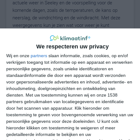
actuele weer in Seeley en de voorspelling voor de
komende dagen, zoals de temperaturen, de kans op
neerslag, de windrichting en de windkracht. Met deze
weergegevens kun je zien wat voor weer je kunt
verwachten in Seeley. Op basis van de
klimaatstatistieken beschrijven we het weer per maand
We respecteren uw privacy
in Seeley. Dit is geen langetermijnverwachting, maar
geeft het gemiddelde weerbeeld voor alle maanden van
Wij en onze
partners
slaan informatie, zoals cookies, op en/of
het jaar. Wil je de uitgebreide weersverwachting voor
verkrijgen toegang tot informatie op een apparaat en verwerken
persoonlijke gegevens, zoals unieke identificatoren en
Seeley zien? Op de pagina met extra weerinformatie
standaardinformatie die door een apparaat wordt verzonden
tonen we de kans op sneeuw, de gevoelstemperatuur,
voor gepersonaliseerde advertenties en inhoud, advertentie- en
de zichtbaarheid, de UV-kracht, de luchtdruk en meer
inhoudsmeting, doelgroepinzichten en ontwikkeling van
goede weerinfo.
diensten.
Met uw toestemming kunnen wij en onze 1538
partners gebruikmaken van locatiegegevens en identificatie
door het scannen van apparatuur. Klik hieronder om
toestemming te geven voor bovengenoemde verwerking van uw
36
N
°C
persoonlijke gegevens voor deze doeleinden. U kunt ook
hieronder klikken om toestemming te weigeren of meer
L
gedetailleerde informatie te bekijken en uw
W