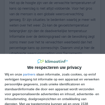
Het op de hoogte zijn van de verwachte temperaturen of
kans op neerslag is niet altijd voldoende. Voor het gros
van de mensen is een globale weersverwachting
genoeg. Er zijn situaties te bedenken waarbij je meer wilt
weten over het weer. Zo kan de gevoelstemperatuur
belangrijker zijn dan de daadwerkelijke temperatuur.
Informatie over de dekkingsgraad van de bewolking zegt
soms meer over het te verwachten weerbeeld dan het
percentage kans op zonneschijn. Daarom vind je hier de
uitgebreide weersvoorspelling voor Sacramento.
We respecteren uw privacy
26
N
°C
Wij en onze
partners
slaan informatie, zoals cookies, op en/of
verkrijgen toegang tot informatie op een apparaat en verwerken
L
persoonlijke gegevens, zoals unieke identificatoren en
W
standaardinformatie die door een apparaat wordt verzonden
voor gepersonaliseerde advertenties en inhoud, advertentie- en
inhoudsmeting, doelgroepinzichten en ontwikkeling van
vr
za
zo
ma
di
diensten.
Met uw toestemming kunnen wij en onze 1538