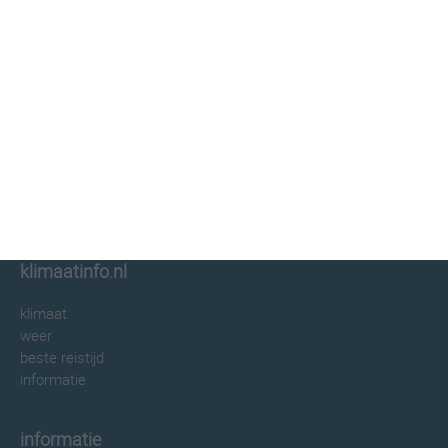
klimaatinfo.nl
klimaat
weer
beste reistijd
informatie
informatie