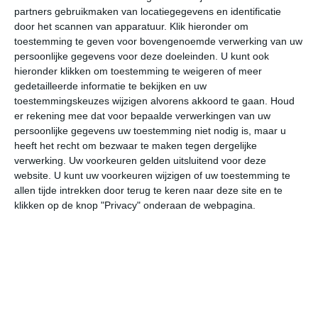
partners gebruikmaken van locatiegegevens en identificatie
door het scannen van apparatuur. Klik hieronder om
38°
16°
39°
17°
40°
18°
36°
18°
35°
16°
toestemming te geven voor bovengenoemde verwerking van uw
persoonlijke gegevens voor deze doeleinden. U kunt ook
36°C
33°C
24°C
20°C
18°C
17
hieronder klikken om toestemming te weigeren of meer
gedetailleerde informatie te bekijken en uw
toestemmingskeuzes wijzigen alvorens akkoord te gaan.
Houd
er rekening mee dat voor bepaalde verwerkingen van uw
16:00
19:00
22:00
01:00
04:00
07
persoonlijke gegevens uw toestemming niet nodig is, maar u
heeft het recht om bezwaar te maken tegen dergelijke
verwerking. Uw voorkeuren gelden uitsluitend voor deze
website. U kunt uw voorkeuren wijzigen of uw toestemming te
16:00
19:00
22:00
01:00
04:00
07
allen tijde intrekken door terug te keren naar deze site en te
klikken op de knop "Privacy" onderaan de webpagina.
ZW 2
ZZW 3
Z 2
ZZO 2
Z 2
Z
16:00
19:00
22:00
01:00
04:00
07