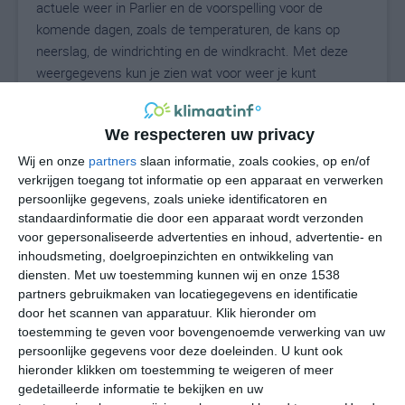
actuele weer in Parlier en de voorspelling voor de
komende dagen, zoals de temperaturen, de kans op
neerslag, de windrichting en de windkracht. Met deze
weergegevens kun je zien wat voor weer je kunt
verwachten in Parlier. Op basis van de
klimaatstatistieken beschrijven we het weer per maand
We respecteren uw privacy
in Parlier. Dit is geen langetermijnverwachting, maar
geeft het gemiddelde weerbeeld voor alle maanden van
Wij en onze
partners
slaan informatie, zoals cookies, op en/of
het jaar. Wil je de uitgebreide weersverwachting voor
verkrijgen toegang tot informatie op een apparaat en verwerken
persoonlijke gegevens, zoals unieke identificatoren en
Parlier zien? Op de pagina met extra weerinformatie
standaardinformatie die door een apparaat wordt verzonden
tonen we de kans op sneeuw, de gevoelstemperatuur,
voor gepersonaliseerde advertenties en inhoud, advertentie- en
de zichtbaarheid, de UV-kracht, de luchtdruk en meer
inhoudsmeting, doelgroepinzichten en ontwikkeling van
goede weerinfo.
diensten.
Met uw toestemming kunnen wij en onze 1538
partners gebruikmaken van locatiegegevens en identificatie
door het scannen van apparatuur. Klik hieronder om
toestemming te geven voor bovengenoemde verwerking van uw
33
N
°C
persoonlijke gegevens voor deze doeleinden. U kunt ook
hieronder klikken om toestemming te weigeren of meer
L
gedetailleerde informatie te bekijken en uw
W