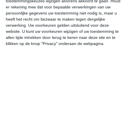
toestemmingskeuzes wijzigen alvorens akkoord te gaan.
Houd
er rekening mee dat voor bepaalde verwerkingen van uw
persoonlijke gegevens uw toestemming niet nodig is, maar u
undefined
ma
di
wo
do
heeft het recht om bezwaar te maken tegen dergelijke
verwerking. Uw voorkeuren gelden uitsluitend voor deze
website. U kunt uw voorkeuren wijzigen of uw toestemming te
40°
21°
41°
21°
40°
22°
38°
21°
37°
20°
allen tijde intrekken door terug te keren naar deze site en te
klikken op de knop "Privacy" onderaan de webpagina.
27°C
24°C
21°C
28°C
35°C
40
00:00
03:00
06:00
09:00
12:00
15
00:00
03:00
06:00
09:00
12:00
15
NW 2
NW 1
Z 1
ZZO 1
WZW 2
W
00:00
03:00
06:00
09:00
12:00
15